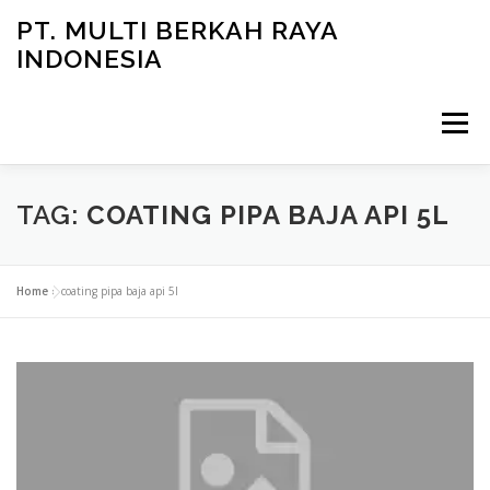
Skip
PT. MULTI BERKAH RAYA
to
INDONESIA
content
Menu
CONTACT
TAG:
COATING PIPA BAJA API 5L
Home
»
coating pipa baja api 5l