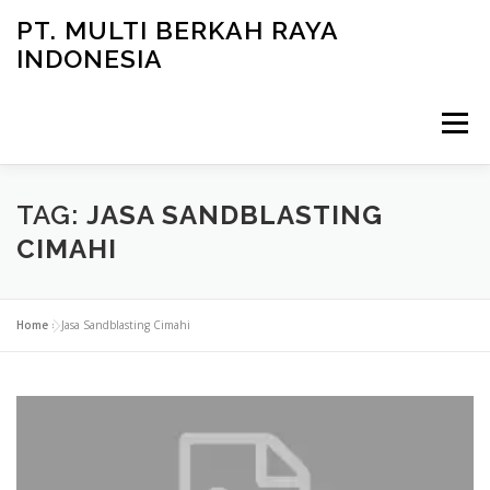
Skip
PT. MULTI BERKAH RAYA
to
INDONESIA
content
Menu
CONTACT
TAG:
JASA SANDBLASTING
CIMAHI
Home
»
Jasa Sandblasting Cimahi