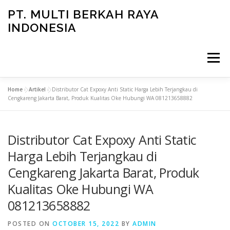
Skip
PT. MULTI BERKAH RAYA
to
INDONESIA
content
Menu
Home
»
Artikel
»
Distributor Cat Expoxy Anti Static Harga Lebih Terjangkau di
CONTACT
Cengkareng Jakarta Barat, Produk Kualitas Oke Hubungi WA 081213658882
Distributor Cat Expoxy Anti Static
Harga Lebih Terjangkau di
Cengkareng Jakarta Barat, Produk
Kualitas Oke Hubungi WA
081213658882
POSTED ON
OCTOBER 15, 2022
BY
ADMIN