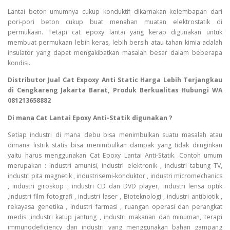
Lantai beton umumnya cukup konduktif dikarnakan kelembapan dari
pori-pori beton cukup buat menahan muatan elektrostatik di
permukaan. Tetapi cat epoxy lantai yang kerap digunakan untuk
membuat permukaan lebih keras, lebih bersih atau tahan kimia adalah
insulator yang dapat mengakibatkan masalah besar dalam beberapa
kondisi.
Distributor Jual Cat Expoxy Anti Static Harga Lebih Terjangkau
di Cengkareng Jakarta Barat, Produk Berkualitas Hubungi WA
081213658882
Di mana Cat Lantai Epoxy Anti-Statik digunakan ?
Setiap industri di mana debu bisa menimbulkan suatu masalah atau
dimana listrik statis bisa menimbulkan dampak yang tidak diinginkan
yaitu harus menggunakan Cat Epoxy Lantai Anti-Statik. Contoh umum
merupakan : industri amunisi, industri elektronik , industri tabung TV,
industri pita magnetik , industrisemi-konduktor , industri micromechanics
, industri giroskop , industri CD dan DVD player, industri lensa optik
,industri film fotografi , industri laser , Bioteknologi , industri antibiotik ,
rekayasa genetika , industri farmasi , ruangan operasi dan perangkat
medis ,industri katup jantung , industri makanan dan minuman, terapi
immunodeficiency dan industri yang menggunakan bahan gampang