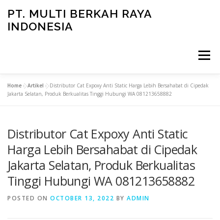
Skip
PT. MULTI BERKAH RAYA
to
INDONESIA
content
Menu
Home
»
Artikel
»
Distributor Cat Expoxy Anti Static Harga Lebih Bersahabat di Cipedak
CONTACT
Jakarta Selatan, Produk Berkualitas Tinggi Hubungi WA 081213658882
Distributor Cat Expoxy Anti Static
Harga Lebih Bersahabat di Cipedak
Jakarta Selatan, Produk Berkualitas
Tinggi Hubungi WA 081213658882
POSTED ON
OCTOBER 13, 2022
BY
ADMIN