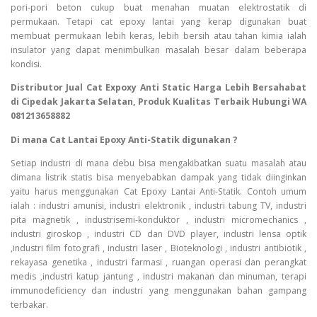
pori-pori beton cukup buat menahan muatan elektrostatik di
permukaan. Tetapi cat epoxy lantai yang kerap digunakan buat
membuat permukaan lebih keras, lebih bersih atau tahan kimia ialah
insulator yang dapat menimbulkan masalah besar dalam beberapa
kondisi.
Distributor Jual Cat Expoxy Anti Static Harga Lebih Bersahabat
di Cipedak Jakarta Selatan, Produk Kualitas Terbaik Hubungi WA
081213658882
Di mana Cat Lantai Epoxy Anti-Statik digunakan ?
Setiap industri di mana debu bisa mengakibatkan suatu masalah atau
dimana listrik statis bisa menyebabkan dampak yang tidak diinginkan
yaitu harus menggunakan Cat Epoxy Lantai Anti-Statik. Contoh umum
ialah : industri amunisi, industri elektronik , industri tabung TV, industri
pita magnetik , industrisemi-konduktor , industri micromechanics ,
industri giroskop , industri CD dan DVD player, industri lensa optik
,industri film fotografi , industri laser , Bioteknologi , industri antibiotik ,
rekayasa genetika , industri farmasi , ruangan operasi dan perangkat
medis ,industri katup jantung , industri makanan dan minuman, terapi
immunodeficiency dan industri yang menggunakan bahan gampang
terbakar.