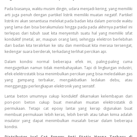
Pada biasanya, waktu musim dingin, udara menjadi kering, yang memiliki
arti juga penuh dengan partikel listrik memiliki muatan negatif. Partikel
listrik ini akan senantiasa melekat pada badan kita dalam periode waktu
yang lama dan bisa berakumulasi hingga pada pada akhirnya partikel ini
terlepas dari tubuh saat kita menyentuh suatu hal yang memiliki sifat
konduktif (metal, air, maupun orang lain), sehingga elektron berlebihan
dari badan kita teralirkan ke situ dan membuat kita merasa tersengat,
kedengar suara berderak, terkadang terlihat percikan api.
Dalam kondisi normal beberapa efek ini, paling-paling cuma
mengagetkan namun tidak membahayakan. Tapi di lingkungan industri,
efek elektrostatik bisa menimbulkan percikan yang bisa meledakkan gas
yang gampang terbakar, mengakibatkan ledakan debu, atau
mengganggu perlengkapan elektronik yang sensitif.
Lantai beton umumnya cukup konduktif dikarnakan kelembapan dari
pori-pori beton cukup buat menahan muatan elektrostatik di
permukaan. Tetapi cat epoxy lantai yang kerap digunakan buat
membuat permukaan lebih keras, lebih bersih atau tahan kimia adalah
insulator yang dapat menimbulkan masalah besar dalam beberapa
kondisi.
Distributor Jual Cat Expoxy Anti Static Harga Terbaru di