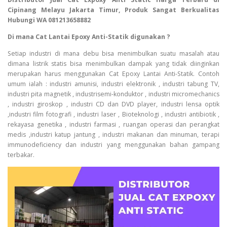
Cipinang Melayu Jakarta Timur, Produk Sangat Berkualitas
Hubungi WA 081213658882
Di mana Cat Lantai Epoxy Anti-Statik digunakan ?
Setiap industri di mana debu bisa menimbulkan suatu masalah atau
dimana listrik statis bisa menimbulkan dampak yang tidak diinginkan
merupakan harus menggunakan Cat Epoxy Lantai Anti-Statik. Contoh
umum ialah : industri amunisi, industri elektronik , industri tabung TV,
industri pita magnetik , industrisemi-konduktor , industri micromechanics
, industri giroskop , industri CD dan DVD player, industri lensa optik
,industri film fotografi , industri laser , Bioteknologi , industri antibiotik ,
rekayasa genetika , industri farmasi , ruangan operasi dan perangkat
medis ,industri katup jantung , industri makanan dan minuman, terapi
immunodeficiency dan industri yang menggunakan bahan gampang
terbakar.