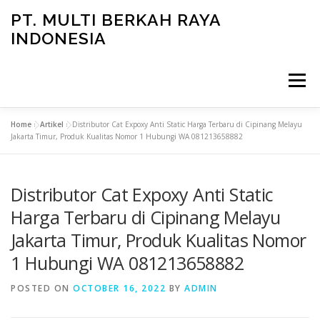
Skip
PT. MULTI BERKAH RAYA
to
INDONESIA
content
Menu
Home
»
Artikel
»
Distributor Cat Expoxy Anti Static Harga Terbaru di Cipinang Melayu
CONTACT
Jakarta Timur, Produk Kualitas Nomor 1 Hubungi WA 081213658882
Distributor Cat Expoxy Anti Static
Harga Terbaru di Cipinang Melayu
Jakarta Timur, Produk Kualitas Nomor
1 Hubungi WA 081213658882
POSTED ON
OCTOBER 16, 2022
BY
ADMIN