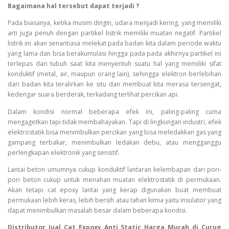
Bagaimana hal tersebut dapat terjadi ?
Pada biasanya, ketika musim dingin, udara menjadi kering, yang memiliki
arti juga penuh dengan partikel listrik memiliki muatan negatif. Partikel
listrik ini akan senantiasa melekat pada badan kita dalam periode waktu
yang lama dan bisa berakumulasi hingga pada pada akhirnya partikel ini
terlepas dari tubuh saat kita menyentuh suatu hal yang memiliki sifat
konduktif (metal, air, maupun orang lain), sehingga elektron berlebihan
dari badan kita teralirkan ke situ dan membuat kita merasa tersengat,
kedengar suara berderak, terkadang terlihat percikan api.
Dalam kondisi normal beberapa efek ini, paling-paling cuma
mengagetkan tapi tidak membahayakan. Tapi di lingkungan industri, efek
elektrostatik bisa menimbulkan percikan yang bisa meledakkan gas yang
gampang terbakar, menimbulkan ledakan debu, atau mengganggu
perlengkapan elektronik yang sensitif.
Lantai beton umumnya cukup konduktif lantaran kelembapan dari pori-
pori beton cukup untuk menahan muatan elektrostatik di permukaan.
Akan tetapi cat epoxy lantai yang kerap digunakan buat membuat
permukaan lebih keras, lebih bersih atau tahan kimia yaitu insulator yang
dapat menimbulkan masalah besar dalam beberapa kondisi.
Distributor Jual Cat Expoxy Anti Static Harga Murah di Curug