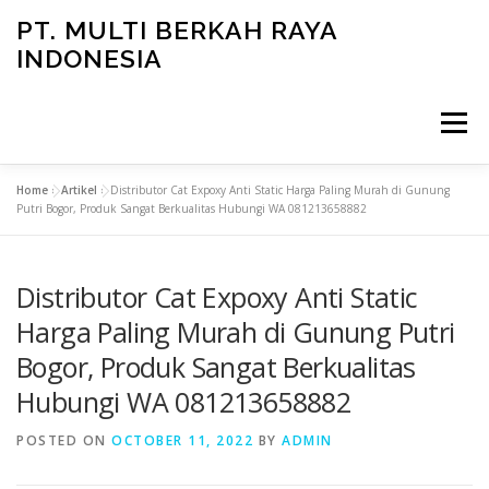
Skip
PT. MULTI BERKAH RAYA
to
INDONESIA
content
Menu
Home
»
Artikel
»
Distributor Cat Expoxy Anti Static Harga Paling Murah di Gunung
CONTACT
Putri Bogor, Produk Sangat Berkualitas Hubungi WA 081213658882
Distributor Cat Expoxy Anti Static
Harga Paling Murah di Gunung Putri
Bogor, Produk Sangat Berkualitas
Hubungi WA 081213658882
POSTED ON
OCTOBER 11, 2022
BY
ADMIN