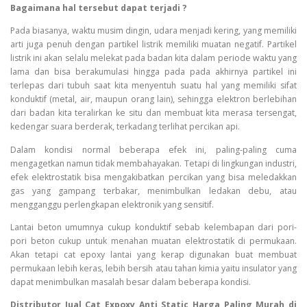
Bagaimana hal tersebut dapat terjadi ?
Pada biasanya, waktu musim dingin, udara menjadi kering, yang memiliki
arti juga penuh dengan partikel listrik memiliki muatan negatif. Partikel
listrik ini akan selalu melekat pada badan kita dalam periode waktu yang
lama dan bisa berakumulasi hingga pada pada akhirnya partikel ini
terlepas dari tubuh saat kita menyentuh suatu hal yang memiliki sifat
konduktif (metal, air, maupun orang lain), sehingga elektron berlebihan
dari badan kita teralirkan ke situ dan membuat kita merasa tersengat,
kedengar suara berderak, terkadang terlihat percikan api.
Dalam kondisi normal beberapa efek ini, paling-paling cuma
mengagetkan namun tidak membahayakan. Tetapi di lingkungan industri,
efek elektrostatik bisa mengakibatkan percikan yang bisa meledakkan
gas yang gampang terbakar, menimbulkan ledakan debu, atau
mengganggu perlengkapan elektronik yang sensitif.
Lantai beton umumnya cukup konduktif sebab kelembapan dari pori-
pori beton cukup untuk menahan muatan elektrostatik di permukaan.
Akan tetapi cat epoxy lantai yang kerap digunakan buat membuat
permukaan lebih keras, lebih bersih atau tahan kimia yaitu insulator yang
dapat menimbulkan masalah besar dalam beberapa kondisi.
Distributor Jual Cat Expoxy Anti Static Harga Paling Murah di