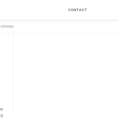
CONTACT
1213658882
as
ng