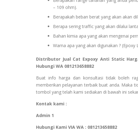
Berapakah range tahanan yang anda perlu
– 109 ohm).
Berapakah beban berat yang akan akan dila
Berapa sering traffic yang akan dilalui lant
Bahan kimia apa yang akan mengenai perm
Warna apa yang akan digunakan ? (Epoxy L
Distributor Jual Cat Expoxy Anti Static Har
Hubungi WA 081213658882
Buat info harga dan konsultasi tidak boleh r
memberikan pelayanan terbaik buat anda. Maka tid
tombol yang telah kami sediakan di bawah ini sekar
Kontak kami :
Admin 1
Hubungi Kami VIA WA : 081213658882