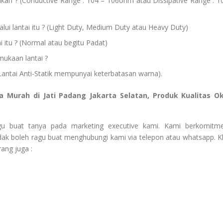
kan ? (Conductive Range : 104 – 106ohm atau Dissipative Range : 1
lui lantai itu ? (Light Duty, Medium Duty atau Heavy Duty)
ai itu ? (Normal atau begitu Padat)
ukaan lantai ?
antai Anti-Statik mempunyai keterbatasan warna).
ga Murah di Jati Padang Jakarta Selatan, Produk Kualitas O
agu buat tanya pada marketing executive kami. Kami berkomitm
ak boleh ragu buat menghubungi kami via telepon atau whatsapp. Kl
ang juga :