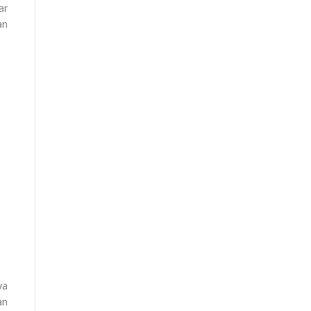
ar
an
ya
an