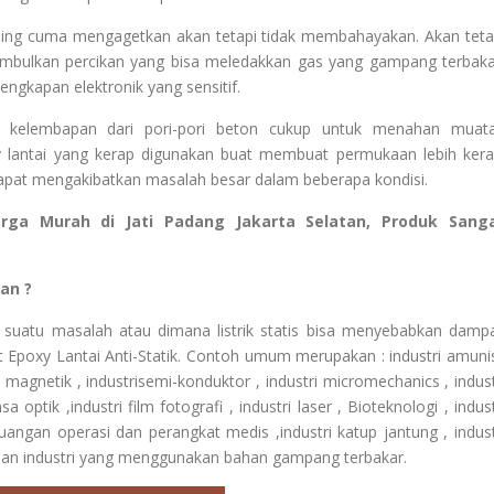
paling cuma mengagetkan akan tetapi tidak membahayakan. Akan teta
menimbulkan percikan yang bisa meledakkan gas yang gampang terbaka
gkapan elektronik yang sensitif.
 kelembapan dari pori-pori beton cukup untuk menahan muat
xy lantai yang kerap digunakan buat membuat permukaan lebih kera
g dapat mengakibatkan masalah besar dalam beberapa kondisi.
Harga Murah di Jati Padang Jakarta Selatan, Produk Sang
an ?
n suatu masalah atau dimana listrik statis bisa menyebabkan damp
 Epoxy Lantai Anti-Statik. Contoh umum merupakan : industri amunis
ita magnetik , industrisemi-konduktor , industri micromechanics , indust
 optik ,industri film fotografi , industri laser , Bioteknologi , indust
 ruangan operasi dan perangkat medis ,industri katup jantung , indust
an industri yang menggunakan bahan gampang terbakar.