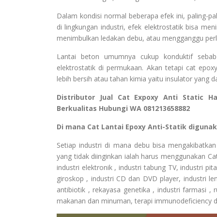
Dalam kondisi normal beberapa efek ini, paling-
di lingkungan industri, efek elektrostatik bisa 
menimbulkan ledakan debu, atau mengganggu perlen
Lantai beton umumnya cukup konduktif sebab
elektrostatik di permukaan. Akan tetapi cat epo
lebih bersih atau tahan kimia yaitu insulator yan
Distributor Jual Cat Expoxy Anti Static 
Berkualitas Hubungi WA 081213658882
Di mana Cat Lantai Epoxy Anti-Statik digunak
Setiap industri di mana debu bisa mengakibatka
yang tidak diinginkan ialah harus menggunakan Cat
industri elektronik , industri tabung TV, industri p
giroskop , industri CD dan DVD player, industri lensa
antibiotik , rekayasa genetika , industri farmasi ,
makanan dan minuman, terapi immunodeficiency d