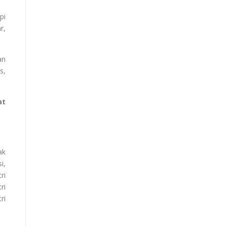
pi
r,
an
s,
at
ak
i,
ri
ri
ri