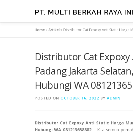
Skip
to
PT. MULTI BERKAH RAYA I
content
Home
»
Artikel
»
Distributor Cat Expoxy Anti Static Harga
Distributor Cat Expoxy 
Padang Jakarta Selatan
Hubungi WA 08121365
POSTED ON
OCTOBER 16, 2022
BY
ADMIN
Distributor Cat Expoxy Anti Static Harga Mu
Hubungi WA 081213658882
– Kita semua pernah m