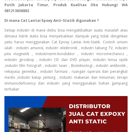
Putih Jakarta Timur, Produk Kualitas Oke Hubungi WA
081213658882
Di mana Cat Lantai Epoxy Anti-Statik digunakan ?
Setiap industri di mana debu bisa mengakibatkan suatu masalah atau
dimana listrik statis bisa menyebabkan dampak yang tidak diinginkan
yaitu harus menggunakan Cat Epoxy Lantai Anti-Statik. Contoh umum
ialah : industri amunisi, industri elektronik , industri tabung TV, industri
pita magnetik , industrisemi-konduktor , industri micromechanics ,
industri giroskop , industri CD dan DVD player, industri lensa optik
,industri film fotografi , industri laser , Bioteknologi , industri antibiotik ,
rekayasa genetika , industri farmasi , ruangan operasi dan perangkat
medis ,industri katup jantung , industri makanan dan minuman, terapi
immunodeficiency dan industri yang menggunakan bahan gampang
terbakar.