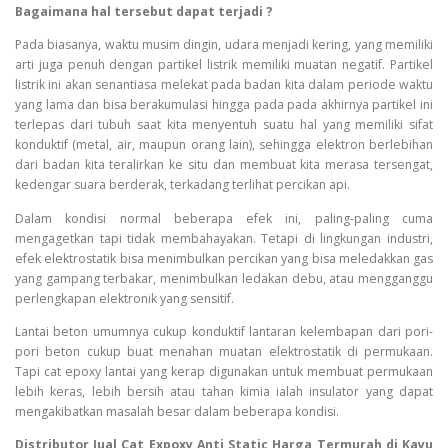
Bagaimana hal tersebut dapat terjadi ?
Pada biasanya, waktu musim dingin, udara menjadi kering, yang memiliki
arti juga penuh dengan partikel listrik memiliki muatan negatif. Partikel
listrik ini akan senantiasa melekat pada badan kita dalam periode waktu
yang lama dan bisa berakumulasi hingga pada pada akhirnya partikel ini
terlepas dari tubuh saat kita menyentuh suatu hal yang memiliki sifat
konduktif (metal, air, maupun orang lain), sehingga elektron berlebihan
dari badan kita teralirkan ke situ dan membuat kita merasa tersengat,
kedengar suara berderak, terkadang terlihat percikan api.
Dalam kondisi normal beberapa efek ini, paling-paling cuma
mengagetkan tapi tidak membahayakan. Tetapi di lingkungan industri,
efek elektrostatik bisa menimbulkan percikan yang bisa meledakkan gas
yang gampang terbakar, menimbulkan ledakan debu, atau mengganggu
perlengkapan elektronik yang sensitif.
Lantai beton umumnya cukup konduktif lantaran kelembapan dari pori-
pori beton cukup buat menahan muatan elektrostatik di permukaan.
Tapi cat epoxy lantai yang kerap digunakan untuk membuat permukaan
lebih keras, lebih bersih atau tahan kimia ialah insulator yang dapat
mengakibatkan masalah besar dalam beberapa kondisi.
Distributor Jual Cat Expoxy Anti Static Harga Termurah di Kayu