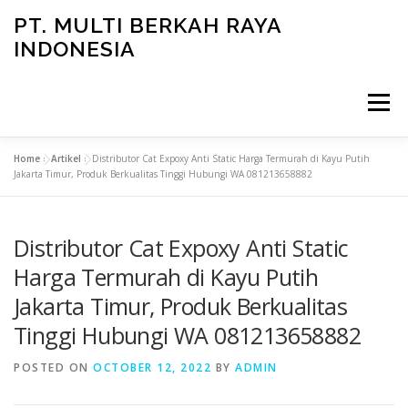
Skip
PT. MULTI BERKAH RAYA
to
INDONESIA
content
Menu
Home
»
Artikel
»
Distributor Cat Expoxy Anti Static Harga Termurah di Kayu Putih
CONTACT
Jakarta Timur, Produk Berkualitas Tinggi Hubungi WA 081213658882
Distributor Cat Expoxy Anti Static
Harga Termurah di Kayu Putih
Jakarta Timur, Produk Berkualitas
Tinggi Hubungi WA 081213658882
POSTED ON
OCTOBER 12, 2022
BY
ADMIN