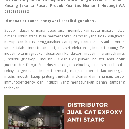
Kacang Jakarta Pusat, Produk Kualitas Nomor 1 Hubungi WA
081213658882
Di mana Cat Lantai Epoxy Anti-Statik digunakan ?
Setiap industri di mana debu bisa menimbulkan suatu masalah atau
dimana listrik statis bisa menyebabkan dampak yang tidak diinginkan
merupakan harus menggunakan Cat Epoxy Lantai Anti-Statik. Contoh
umum ialah : industri amunisi, industri elektronik , industri tabung TV,
industri pita magnetik , industrisemi-konduktor , industri micromechanics
, industri giroskop , industri CD dan DVD player, industri lensa optik
,industri film fotografi , industri laser , Bioteknologi , industri antibiotik ,
rekayasa genetika , industri farmasi , ruangan operasi dan perangkat
medis ,industri katup jantung , industri makanan dan minuman, terapi
immunodeficiency dan industri yang menggunakan bahan gampang
terbakar.