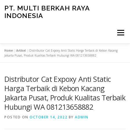
Skip
PT. MULTI BERKAH RAYA
to
INDONESIA
content
Menu
Home
»
Artikel
»
Distributor Cat Expoxy Anti Static Harga Terbaik di Kebon Kacang
CONTACT
Jakarta Pusat, Produk Kualitas Terbaik Hubungi WA 081213658882
Distributor Cat Expoxy Anti Static
Harga Terbaik di Kebon Kacang
Jakarta Pusat, Produk Kualitas Terbaik
Hubungi WA 081213658882
POSTED ON
OCTOBER 14, 2022
BY
ADMIN