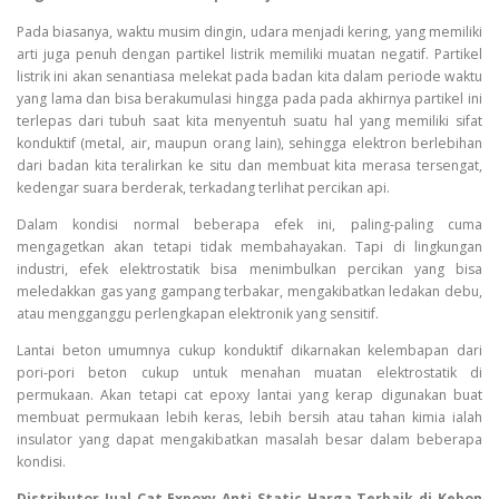
Pada biasanya, waktu musim dingin, udara menjadi kering, yang memiliki
arti juga penuh dengan partikel listrik memiliki muatan negatif. Partikel
listrik ini akan senantiasa melekat pada badan kita dalam periode waktu
yang lama dan bisa berakumulasi hingga pada pada akhirnya partikel ini
terlepas dari tubuh saat kita menyentuh suatu hal yang memiliki sifat
konduktif (metal, air, maupun orang lain), sehingga elektron berlebihan
dari badan kita teralirkan ke situ dan membuat kita merasa tersengat,
kedengar suara berderak, terkadang terlihat percikan api.
Dalam kondisi normal beberapa efek ini, paling-paling cuma
mengagetkan akan tetapi tidak membahayakan. Tapi di lingkungan
industri, efek elektrostatik bisa menimbulkan percikan yang bisa
meledakkan gas yang gampang terbakar, mengakibatkan ledakan debu,
atau mengganggu perlengkapan elektronik yang sensitif.
Lantai beton umumnya cukup konduktif dikarnakan kelembapan dari
pori-pori beton cukup untuk menahan muatan elektrostatik di
permukaan. Akan tetapi cat epoxy lantai yang kerap digunakan buat
membuat permukaan lebih keras, lebih bersih atau tahan kimia ialah
insulator yang dapat mengakibatkan masalah besar dalam beberapa
kondisi.
Distributor Jual Cat Expoxy Anti Static Harga Terbaik di Kebon