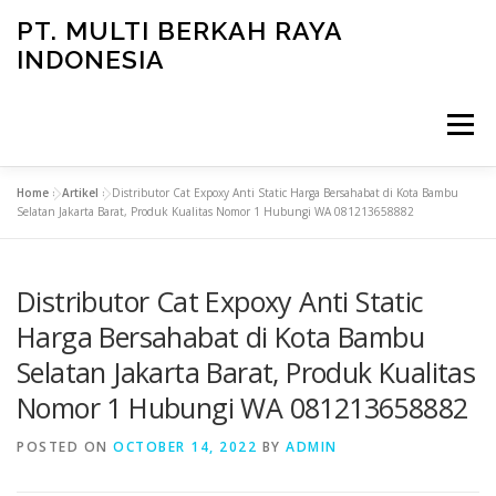
Skip
PT. MULTI BERKAH RAYA
to
INDONESIA
content
Menu
Home
»
Artikel
»
Distributor Cat Expoxy Anti Static Harga Bersahabat di Kota Bambu
CONTACT
Selatan Jakarta Barat, Produk Kualitas Nomor 1 Hubungi WA 081213658882
Distributor Cat Expoxy Anti Static
Harga Bersahabat di Kota Bambu
Selatan Jakarta Barat, Produk Kualitas
Nomor 1 Hubungi WA 081213658882
POSTED ON
OCTOBER 14, 2022
BY
ADMIN