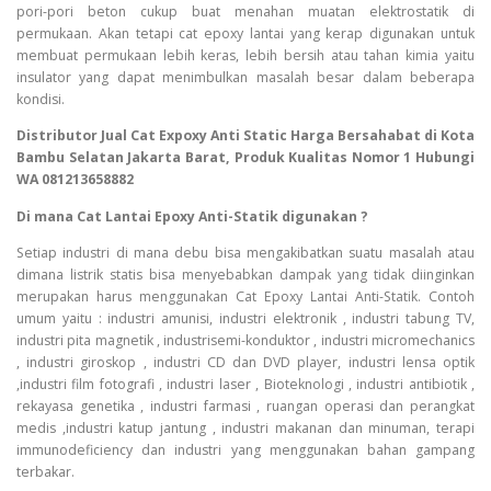
pori-pori beton cukup buat menahan muatan elektrostatik di
permukaan. Akan tetapi cat epoxy lantai yang kerap digunakan untuk
membuat permukaan lebih keras, lebih bersih atau tahan kimia yaitu
insulator yang dapat menimbulkan masalah besar dalam beberapa
kondisi.
Distributor Jual Cat Expoxy Anti Static Harga Bersahabat di Kota
Bambu Selatan Jakarta Barat, Produk Kualitas Nomor 1 Hubungi
WA 081213658882
Di mana Cat Lantai Epoxy Anti-Statik digunakan ?
Setiap industri di mana debu bisa mengakibatkan suatu masalah atau
dimana listrik statis bisa menyebabkan dampak yang tidak diinginkan
merupakan harus menggunakan Cat Epoxy Lantai Anti-Statik. Contoh
umum yaitu : industri amunisi, industri elektronik , industri tabung TV,
industri pita magnetik , industrisemi-konduktor , industri micromechanics
, industri giroskop , industri CD dan DVD player, industri lensa optik
,industri film fotografi , industri laser , Bioteknologi , industri antibiotik ,
rekayasa genetika , industri farmasi , ruangan operasi dan perangkat
medis ,industri katup jantung , industri makanan dan minuman, terapi
immunodeficiency dan industri yang menggunakan bahan gampang
terbakar.