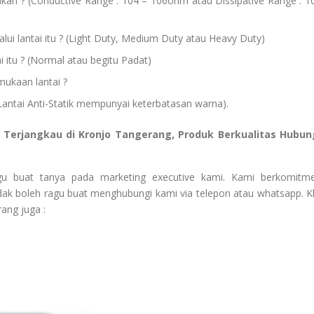
kan ? (Conductive Range : 104 – 106ohm atau Dissipative Range : 1
lui lantai itu ? (Light Duty, Medium Duty atau Heavy Duty)
ai itu ? (Normal atau begitu Padat)
ukaan lantai ?
antai Anti-Statik mempunyai keterbatasan warna).
ga Terjangkau di Kronjo Tangerang, Produk Berkualitas Hubun
agu buat tanya pada marketing executive kami. Kami berkomitm
ak boleh ragu buat menghubungi kami via telepon atau whatsapp. Kl
ang juga :