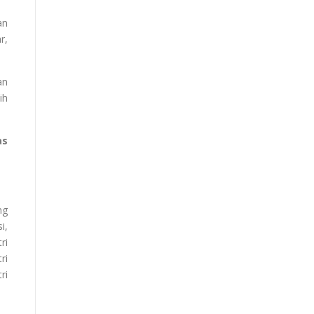
an
r,
an
ih
as
ng
i,
ri
ri
ri