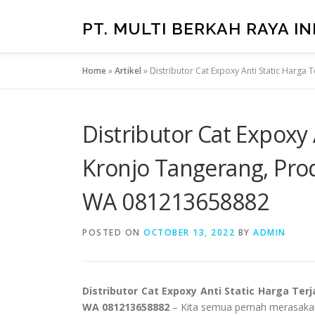
Skip
to
PT. MULTI BERKAH RAYA I
content
Home
»
Artikel
»
Distributor Cat Expoxy Anti Static Harg
Distributor Cat Expoxy 
Kronjo Tangerang, Pro
WA 081213658882
POSTED ON
OCTOBER 13, 2022
BY
ADMIN
Distributor Cat Expoxy Anti Static Harga Te
WA 081213658882
– Kita semua pernah merasakan efe