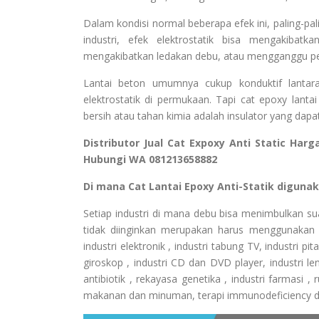
Dalam kondisi normal beberapa efek ini, paling-p
industri, efek elektrostatik bisa mengakiba
mengakibatkan ledakan debu, atau mengganggu perl
Lantai beton umumnya cukup konduktif lantar
elektrostatik di permukaan. Tapi cat epoxy lant
bersih atau tahan kimia adalah insulator yang da
Distributor Jual Cat Expoxy Anti Static Har
Hubungi WA 081213658882
Di mana Cat Lantai Epoxy Anti-Statik digunak
Setiap industri di mana debu bisa menimbulkan su
tidak diinginkan merupakan harus menggunakan C
industri elektronik , industri tabung TV, industri p
giroskop , industri CD dan DVD player, industri lensa
antibiotik , rekayasa genetika , industri farmasi ,
makanan dan minuman, terapi immunodeficiency d