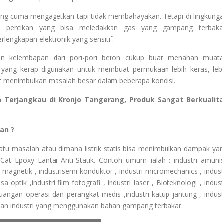
aling cuma mengagetkan tapi tidak membahayakan. Tetapi di lingkung
tkan percikan yang bisa meledakkan gas yang gampang terbaka
engkapan elektronik yang sensitif.
an kelembapan dari pori-pori beton cukup buat menahan muat
ai yang kerap digunakan untuk membuat permukaan lebih keras, leb
pat menimbulkan masalah besar dalam beberapa kondisi.
ga Terjangkau di Kronjo Tangerang, Produk Sangat Berkualit
an ?
atu masalah atau dimana listrik statis bisa menimbulkan dampak ya
at Epoxy Lantai Anti-Statik. Contoh umum ialah : industri amunis
ita magnetik , industrisemi-konduktor , industri micromechanics , indust
 optik ,industri film fotografi , industri laser , Bioteknologi , indust
 ruangan operasi dan perangkat medis ,industri katup jantung , indust
an industri yang menggunakan bahan gampang terbakar.