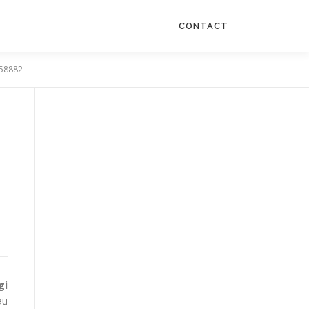
CONTACT
658882
gi
au