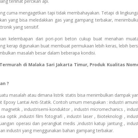
ng terlihat percikan api.
aling cuma mengagetkan tapi tidak membahayakan. Tetapi di lingkung
ercikan yang bisa meledakkan gas yang gampang terbakar, menimbulk
onik yang sensitif.
akan kelembapan dari pori-pori beton cukup buat menahan muat
 yang kerap digunakan buat membuat permukaan lebih keras, lebih bers
imbulkan masalah besar dalam beberapa kondisi.
a Termurah di Malaka Sari Jakarta Timur, Produk Kualitas Nom
an ?
uatu masalah atau dimana listrik statis bisa menimbulkan dampak ya
 Epoxy Lantai Anti-Statik. Contoh umum merupakan : industri amunis
ita magnetik , industrisemi-konduktor , industri micromechanics , indust
 optik ,industri film fotografi , industri laser , Bioteknologi , indust
 ruangan operasi dan perangkat medis ,industri katup jantung , indust
an industri yang menggunakan bahan gampang terbakar.