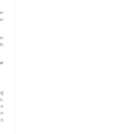
an
an
an
ih
or
ng
i,
ri
ri
ri