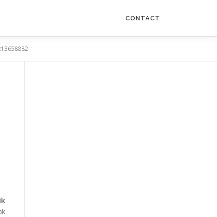
CONTACT
1213658882
ik
ak