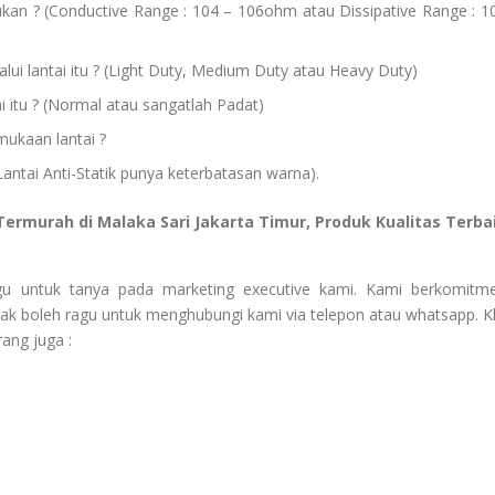
kan ? (Conductive Range : 104 – 106ohm atau Dissipative Range : 1
lui lantai itu ? (Light Duty, Medium Duty atau Heavy Duty)
tai itu ? (Normal atau sangatlah Padat)
ukaan lantai ?
ntai Anti-Statik punya keterbatasan warna).
 Termurah di Malaka Sari Jakarta Timur, Produk Kualitas Terba
agu untuk tanya pada marketing executive kami. Kami berkomitm
ak boleh ragu untuk menghubungi kami via telepon atau whatsapp. Kl
ang juga :