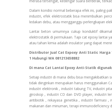
merasa tersengat, kedengar suara berderak, terkada
Dalam kondisi normal beberapa efek ini, paling-p
industri, efek elektrostatik bisa menimbulkan p
ledakan debu, atau mengganggu perlengkapan elektr
Lantai beton umumnya cukup konduktif dikarn
elektrostatik di permukaan. Tapi cat epoxy lantai
atau tahan kimia adalah insulator yang dapat men
Distributor Jual Cat Expoxy Anti Static Harg
1 Hubungi WA 081213658882
Di mana Cat Lantai Epoxy Anti-Statik digunak
Setiap industri di mana debu bisa mengakibatkan s
tidak diinginkan merupakan harus menggunakan Cat
industri elektronik , industri tabung TV, industri p
giroskop , industri CD dan DVD player, industri lensa
antibiotik , rekayasa genetika , industri farmasi ,
makanan dan minuman, terapi immunodeficiency d