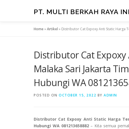
Skip
to
PT. MULTI BERKAH RAYA I
content
Home
»
Artikel
»
Distributor Cat Expoxy Anti Static Harga
Distributor Cat Expoxy
Malaka Sari Jakarta Tim
Hubungi WA 08121365
POSTED ON
OCTOBER 15, 2022
BY
ADMIN
Distributor Cat Expoxy Anti Static Harga Te
Hubungi WA 081213658882
– Kita semua pernah me