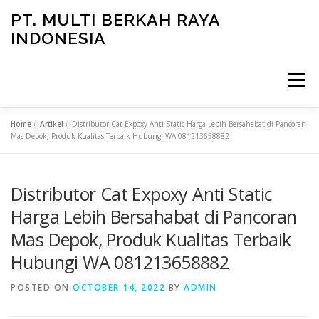
Skip
PT. MULTI BERKAH RAYA
to
INDONESIA
content
Menu
Home
»
Artikel
»
Distributor Cat Expoxy Anti Static Harga Lebih Bersahabat di Pancoran
CONTACT
Mas Depok, Produk Kualitas Terbaik Hubungi WA 081213658882
Distributor Cat Expoxy Anti Static
Harga Lebih Bersahabat di Pancoran
Mas Depok, Produk Kualitas Terbaik
Hubungi WA 081213658882
POSTED ON
OCTOBER 14, 2022
BY
ADMIN