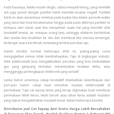
Pada biasanya, ketika musim dingin, udara menjadi kering, yang memiliki
arti juga penuh dengan partikel listrik memiliki muatan negatif. Partikel
listrik ini akan senantiasa melekat pada badan kita dalam periode waktu
yang lama dan bisa berakumulasi hingga pada pada akhirnya partikel ini
terlepas dari tubuh saat kita menyentuh suatu hal yang memiliki sifat
konduktif (metal, air, maupun orang lain), sehingga elektron berlebihan
dari badan kita teralirkan ke situ dan membuat kita merasa tersengat,
kedengar suara berderak, terkadang terlihat percikan api.
Dalam kondisi normal beberapa efek ini, paling-paling cuma
mengagetkan namun tidak membahayakan. Tapi di lingkungan industri,
efek elektrostatik bisa mengakibatkan percikan yang bisa meledakkan
gas yang gampang terbakar, menimbulkan ledakan debu, atau
mengganggu perlengkapan elektronik yang sensitif.
Lantai beton umumnya cukup konduktif disebabkan kelembapan dari
pori-pori beton cukup buat menahan muatan elektrostatik di
permukaan. Tapi cat epoxy lantai yang kerap digunakan buat membuat
permukaan lebih keras, lebih bersih atau tahan kimia adalah insulator
yang dapat mengakibatkan masalah besar dalam beberapa kondisi.
Distributor Jual Cat Expoxy Anti Static Harga Lebih Bersahabat
di Pancoran Mas Depok, Produk Kualitas Nomor 1 Hubungi WA