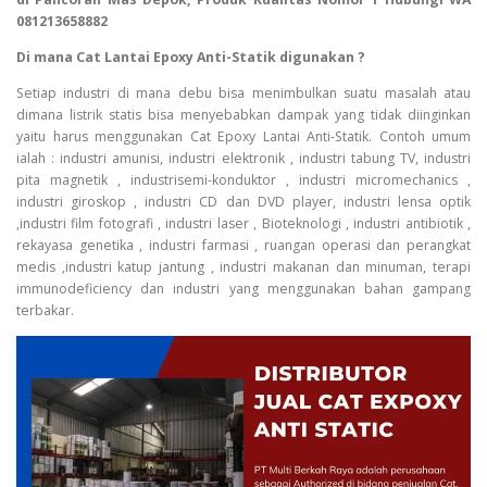
081213658882
Di mana Cat Lantai Epoxy Anti-Statik digunakan ?
Setiap industri di mana debu bisa menimbulkan suatu masalah atau
dimana listrik statis bisa menyebabkan dampak yang tidak diinginkan
yaitu harus menggunakan Cat Epoxy Lantai Anti-Statik. Contoh umum
ialah : industri amunisi, industri elektronik , industri tabung TV, industri
pita magnetik , industrisemi-konduktor , industri micromechanics ,
industri giroskop , industri CD dan DVD player, industri lensa optik
,industri film fotografi , industri laser , Bioteknologi , industri antibiotik ,
rekayasa genetika , industri farmasi , ruangan operasi dan perangkat
medis ,industri katup jantung , industri makanan dan minuman, terapi
immunodeficiency dan industri yang menggunakan bahan gampang
terbakar.