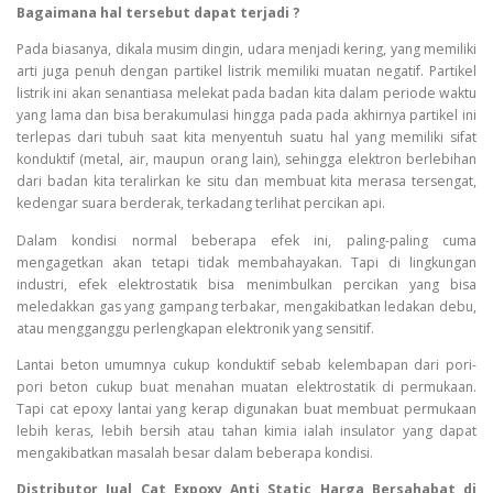
Bagaimana hal tersebut dapat terjadi ?
Pada biasanya, dikala musim dingin, udara menjadi kering, yang memiliki
arti juga penuh dengan partikel listrik memiliki muatan negatif. Partikel
listrik ini akan senantiasa melekat pada badan kita dalam periode waktu
yang lama dan bisa berakumulasi hingga pada pada akhirnya partikel ini
terlepas dari tubuh saat kita menyentuh suatu hal yang memiliki sifat
konduktif (metal, air, maupun orang lain), sehingga elektron berlebihan
dari badan kita teralirkan ke situ dan membuat kita merasa tersengat,
kedengar suara berderak, terkadang terlihat percikan api.
Dalam kondisi normal beberapa efek ini, paling-paling cuma
mengagetkan akan tetapi tidak membahayakan. Tapi di lingkungan
industri, efek elektrostatik bisa menimbulkan percikan yang bisa
meledakkan gas yang gampang terbakar, mengakibatkan ledakan debu,
atau mengganggu perlengkapan elektronik yang sensitif.
Lantai beton umumnya cukup konduktif sebab kelembapan dari pori-
pori beton cukup buat menahan muatan elektrostatik di permukaan.
Tapi cat epoxy lantai yang kerap digunakan buat membuat permukaan
lebih keras, lebih bersih atau tahan kimia ialah insulator yang dapat
mengakibatkan masalah besar dalam beberapa kondisi.
Distributor Jual Cat Expoxy Anti Static Harga Bersahabat di