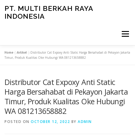
Skip
PT. MULTI BERKAH RAYA
to
INDONESIA
content
Menu
Home
»
Artikel
»
Distributor Cat Expoxy Anti Static Harga Bersahabat di Pekayon Jakarta
CONTACT
Timur, Produk Kualitas Oke Hubungi WA 081213658882
Distributor Cat Expoxy Anti Static
Harga Bersahabat di Pekayon Jakarta
Timur, Produk Kualitas Oke Hubungi
WA 081213658882
POSTED ON
OCTOBER 12, 2022
BY
ADMIN