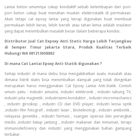
Lantai beton umumnya cukup konduktif sebab kelembapan dari pori-
pori beton cukup buat menahan muatan elektrostatik di permukaan.
Akan tetapi cat epoxy lantai yang kerap digunakan buat membuat
permukaan lebih keras, lebih bersih atau tahan kimia adalah insulator
yang dapat menimbulkan masalah besar dalam beberapa kondisi.
Distributor Jual Cat Expoxy Anti Static Harga Lebih Terjangkau
di Semper Timur Jakarta Utara, Produk Kualitas Terbaik
Hubungi WA 081213658882
Di mana Cat Lantai Epoxy Anti-Statik digunakan ?
Setiap industri di mana debu bisa mengakibatkan suatu masalah atau
dimana listrik statis bisa menimbulkan dampak yang tidak diinginkan
merupakan harus menggunakan Cat Epoxy Lantai Anti-Statik. Contoh
umum yaitu : industri amunisi, industri elektronik , industri tabung TV,
industri pita magnetik , industrisemi-konduktor , industri micromechanics
, industri giroskop , industri CD dan DVD player, industri lensa optik
,industri film fotografi , industri laser , Bioteknologi , industri antibiotik ,
rekayasa genetika , industri farmasi , ruangan operasi dan perangkat
medis ,industri katup jantung , industri makanan dan minuman, terapi
immunodeficiency dan industri yang menggunakan bahan gampang
terbakar.