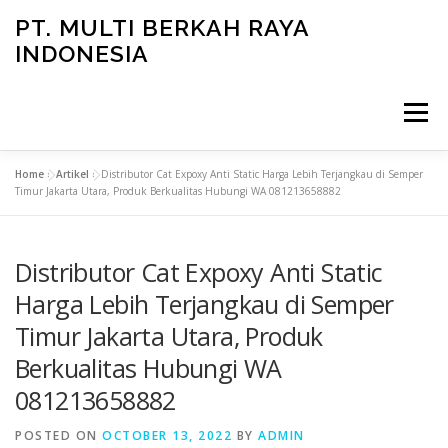
Skip
PT. MULTI BERKAH RAYA
to
INDONESIA
content
Menu
Home
»
Artikel
»
Distributor Cat Expoxy Anti Static Harga Lebih Terjangkau di Semper
CONTACT
Timur Jakarta Utara, Produk Berkualitas Hubungi WA 081213658882
Distributor Cat Expoxy Anti Static
Harga Lebih Terjangkau di Semper
Timur Jakarta Utara, Produk
Berkualitas Hubungi WA
081213658882
POSTED ON
OCTOBER 13, 2022
BY
ADMIN