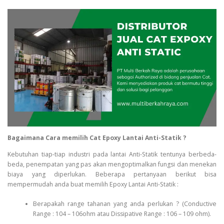
Bagaimana Cara memilih Cat Epoxy Lantai Anti-Statik ?
Kebutuhan tiap-tiap industri pada lantai Anti-Statik tentunya berbeda-
beda, penempatan yang pas akan mengoptimalkan fungsi dan menekan
biaya yang diperlukan. Beberapa pertanyaan berikut bisa
mempermudah anda buat memilih Epoxy Lantai Anti-Statik :
Berapakah range tahanan yang anda perlukan ? (Conductive
Range : 104 – 106ohm atau Dissipative Range : 106 – 109 ohm).