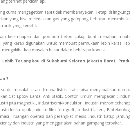
ng terlihat percikan api.
aling cuma mengagetkan tapi tidak membahayakan. Tetapi di lingkung
percikan yang bisa meledakkan gas yang gampang terbakar, menimbulk
onik yang sensitif.
akan kelembapan dari pori-pori beton cukup buat menahan muat
tai yang kerap digunakan untuk membuat permukaan lebih keras, leb
pat mengakibatkan masalah besar dalam beberapa kondisi.
ga Lebih Terjangkau di Sukabumi Selatan Jakarta Barat, Prod
an ?
n suatu masalah atau dimana listrik statis bisa menyebabkan damp
kan Cat Epoxy Lantai Anti-Statik. Contoh umum merupakan : indust
ndustri pita magnetik , industrisemi-konduktor , industri micromechanics
tri lensa optik ,industri film fotografi , industri laser , Bioteknologi
farmasi , ruangan operasi dan perangkat medis ,industri katup jantung
ciency dan industri yang menggunakan bahan gampang terbakar.