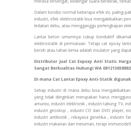
merasa tersengat, kedengar suara berderak, terkada
Dalam kondisi normal beberapa efek ini, paling-p
industri, efek elektrostatik bisa mengakibatkan 
ledakan debu, atau mengganggu perlengkapan elektr
Lantai beton umumnya cukup konduktif dikarn
elektrostatik di permukaan. Tetapi cat epoxy lan
bersih atau tahan kimia adalah insulator yang da
Distributor Jual Cat Expoxy Anti Static Har
Sangat Berkualitas Hubungi WA 081213658882
Di mana Cat Lantai Epoxy Anti-Statik digunak
Setiap industri di mana debu bisa mengakibatka
yang tidak diinginkan merupakan harus mengguna
amunisi, industri elektronik , industri tabung TV, i
industri giroskop , industri CD dan DVD player, indus
industri antibiotik , rekayasa genetika , industri 
industri makanan dan minuman, terapi immunodefi