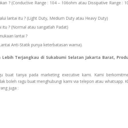
kan ? (Conductive Range : 104 – 106ohm atau Dissipative Range : 1
lui lantai itu ? (Light Duty, Medium Duty atau Heavy Duty)
tai itu ? (Normal atau sangatlah Padat)
ukaan lantai ?
ntai Anti-Statik punya keterbatasan warna).
ga Lebih Terjangkau di Sukabumi Selatan Jakarta Barat, Prod
agu buat tanya pada marketing executive kami. Kami berkomitm
ak boleh ragu buat menghubungi kami via telepon atau whatsapp. Kl
ang juga :