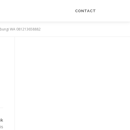
CONTACT
 Hubungi WA 081213658882
uk
is