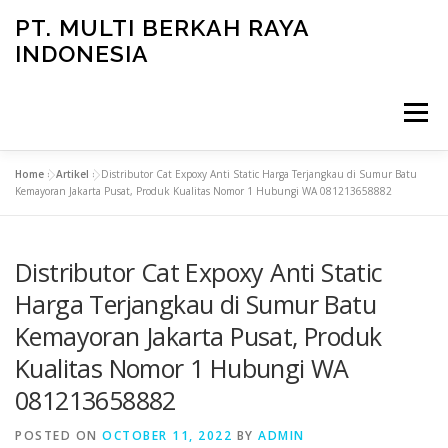
Skip
PT. MULTI BERKAH RAYA
to
INDONESIA
content
Menu
Home
»
Artikel
»
Distributor Cat Expoxy Anti Static Harga Terjangkau di Sumur Batu
CONTACT
Kemayoran Jakarta Pusat, Produk Kualitas Nomor 1 Hubungi WA 081213658882
Distributor Cat Expoxy Anti Static
Harga Terjangkau di Sumur Batu
Kemayoran Jakarta Pusat, Produk
Kualitas Nomor 1 Hubungi WA
081213658882
POSTED ON
OCTOBER 11, 2022
BY
ADMIN