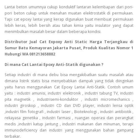
Lantai beton umumnya cukup konduktif lantaran kelembapan dari pori-
pori beton cukup untuk menahan muatan elektrostatik di permukaan.
Tapi cat epoxy lantai yang kerap digunakan buat membuat permukaan
lebih keras, lebih bersih atau tahan kimia yaitu insulator yang dapat
menimbulkan masalah besar dalam beberapa kondisi.
Distributor Jual Cat Expoxy Anti Static Harga Terjangkau di
Sumur Batu Kemayoran Jakarta Pusat, Produk Kualitas Nomor 1
Hubungi WA 081213658882
Di mana Cat Lantai Epoxy Anti-Statik digunakan ?
Setiap industri di mana debu bisa mengakibatkan suatu masalah atau
dimana listrik statis bisa menyebabkan dampak yang tidak diinginkan
yaitu harus menggunakan Cat Epoxy Lantai Anti-Statik. Contoh umum
yaitu : industri amunisi, industri elektronik , industri tabung TV, industri
pita magnetik , industrisemi-konduktor , industri micromechanics ,
industri giroskop , industri CD dan DVD player, industri lensa optik
,industri film fotografi , industri laser , Bioteknologi , industri antibiotik ,
rekayasa genetika , industri farmasi , ruangan operasi dan perangkat
medis ,industri katup jantung , industri makanan dan minuman, terapi
immunodeficiency dan industri yang menggunakan bahan gampang
terbakar.