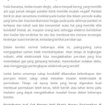
Pada biasanya, ketika musim dingin, udara menjadi kering, yang memiliki
arti juga penuh dengan partikel listrik memiliki muatan negatif. Partikel
listrik ini akan senantiasa melekat pada badan kita dalam periode waktu
yang lama dan bisa berakumulasi hingga pada pada akhirnya partikel ini
terlepas dari tubuh saat kita menyentuh suatu hal yang memiliki sifat
konduktif (metal, air, maupun orang lain), sehingga elektron berlebihan
dari badan kita teralirkan ke situ dan membuat kita merasa tersengat,
kedengar suara berderak, terkadang terlihat percikan api.
Dalam kondisi normal beberapa efek ini, paling-paling cuma
mengagetkan namun tidak membahayakan. Akan tetapi di lingkungan
industri, efek elektrostatik bisa mengakibatkan percikan yang bisa
meledakkan gas yang gampang terbakar, menimbulkan ledakan debu,
atau mengganggu perlengkapan elektronik yang sensitif.
Lantai beton umumnya cukup konduktif dikarnakan kelembapan dari
pori-pori beton cukup untuk menahan muatan elektrostatik di
permukaan. Tetapi cat epoxy lantai yang kerap digunakan buat
membuat permukaan lebih keras, lebih bersih atau tahan kimia yaitu
insulator yang dapat mengakibatkan masalah besar dalam beberapa
kondisi.
Distributor Jual Cat Expoxy Anti Static Harga Terjangkau di