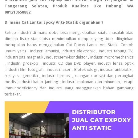
Tangerang Selatan, Produk Kualitas Oke Hubungi WA
081213658882
Di mana Cat Lantai Epoxy Anti-Statik digunakan ?
Setiap industri di mana debu bisa mengakibatkan suatu masalah atau
dimana listrik statis bisa menimbulkan dampak yang tidak diinginkan
merupakan harus menggunakan Cat Epoxy Lantai Anti-Statik. Contoh
umum yaitu : industri amunisi, industri elektronik , industri tabung TV,
industri pita magnetik , industrisemi-konduktor , industri micromechanics
, industri giroskop , industri CD dan DVD player, industri lensa optik
,industri film fotografi , industri laser , Bioteknologi , industri antibiotik ,
rekayasa genetika , industri farmasi , ruangan operasi dan perangkat
medis ,industri katup jantung , industri makanan dan minuman, terapi
immunodeficiency dan industri yang menggunakan bahan gampang
terbakar.