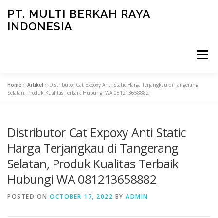
Skip
PT. MULTI BERKAH RAYA
to
INDONESIA
content
Menu
Home
»
Artikel
»
Distributor Cat Expoxy Anti Static Harga Terjangkau di Tangerang
CONTACT
Selatan, Produk Kualitas Terbaik Hubungi WA 081213658882
Distributor Cat Expoxy Anti Static
Harga Terjangkau di Tangerang
Selatan, Produk Kualitas Terbaik
Hubungi WA 081213658882
POSTED ON
OCTOBER 17, 2022
BY
ADMIN