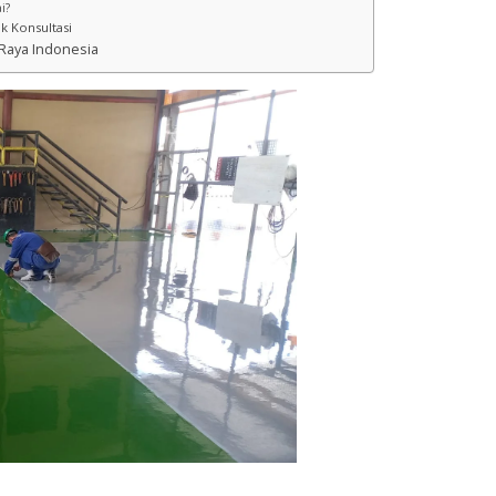
i?
k Konsultasi
 Raya Indonesia