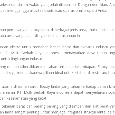
iselesaikan dalam waktu yang telah disepakati. Dengan demikian, An
pat mengganggu aktivitas bisnis atau operasional properti Anda.
n pemasangan epoxy lantai di berbagai jenis area, mulai dari indust
apa area yang dapat dilayani oleh perusahaan ini:
atan ekstra untuk menahan beban berat dan aktivitas industri ya
leh PT. Multi Berkah Raya Indonesia menawarkan daya tahan ting
untuk lingkungan industri.
yang mudah dibersihkan dan tahan terhadap kelembapan. Epoxy lant
anti-slip, menjadikannya pilihan ideal untuk kitchen di restoran, hote
as utama di rumah sakit. Epoxy lantai yang tahan terhadap bahan kim
 area ini. PT. Multi Berkah Raya Indonesia dapat menyediakan solu
dan keselamatan yang ketat.
 tekanan berat dari barang-barang yang disimpan dan alat berat ya
an lama sangat penting untuk menjaga integritas struktur lantai dal