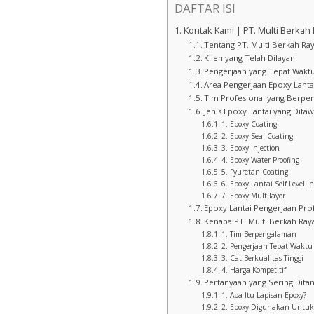
DAFTAR ISI
Kontak Kami | PT. Multi Berkah
Tentang PT. Multi Berkah Ra
Klien yang Telah Dilayani
Pengerjaan yang Tepat Wakt
Area Pengerjaan Epoxy Lanta
Tim Profesional yang Berpe
Jenis Epoxy Lantai yang Dita
1. Epoxy Coating
2. Epoxy Seal Coating
3. Epoxy Injection
4. Epoxy Water Proofing
5. Fyuretan Coating
6. Epoxy Lantai Self Levelli
7. Epoxy Multilayer
Epoxy Lantai Pengerjaan Pro
Kenapa PT. Multi Berkah Raya
1. Tim Berpengalaman
2. Pengerjaan Tepat Waktu
3. Cat Berkualitas Tinggi
4. Harga Kompetitif
Pertanyaan yang Sering Dita
1. Apa Itu Lapisan Epoxy?
2. Epoxy Digunakan Untuk