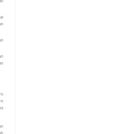
an
ai
an
an
an
an
im
am
ni
an
ah