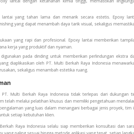
xy lantai dengan ketahanan kimia tinggi, memastikan lingkung
lantai yang tahan lama dan menarik secara estetis. Epoxy lant
nishing yang dapat menambah daya tarik visual, sekaligus memastik
ukaan yang rapi dan profesional. Epoxy lantai memberikan tampil
ana kerja yang produktif dan nyaman.
at digunakan pada dinding untuk memberikan perlindungan ekstra d
yang diaplikasikan oleh PT. Multi Berkah Raya Indonesia menawark
rusakan, sekaligus menambah estetika ruang.
aman
h PT. Multi Berkah Raya Indonesia tidak terlepas dari dukungan t
im telah melalui pelatihan khusus dan memiliki pengetahuan mendal
pengalaman yang luas dalam menangani berbagai jenis proyek, tim i
ntuk setiap kebutuhan klien.
ti Berkah Raya Indonesia selalu siap memberikan konsultasi dan sar
oxy yang paling sesuai hingga metode aplikasi yang tepat, setiap langk