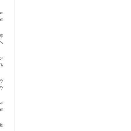
an
an
ap
s,
gi
n,
xy
by
ai
an
ti