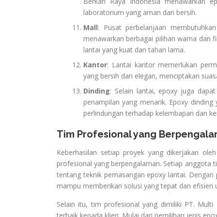
Berkah Raya Indonesia menawarkan epo
laboratorium yang aman dan bersih.
Mall
: Pusat perbelanjaan membutuhkan 
menawarkan berbagai pilihan warna dan fi
lantai yang kuat dan tahan lama.
Kantor
: Lantai kantor memerlukan perm
yang bersih dan elegan, menciptakan suas
Dinding
: Selain lantai, epoxy juga dap
penampilan yang menarik. Epoxy dinding 
perlindungan terhadap kelembapan dan ke
Tim Profesional yang Berpengal
Keberhasilan setiap proyek yang dikerjakan ole
profesional yang berpengalaman. Setiap anggota t
tentang teknik pemasangan epoxy lantai. Dengan 
mampu memberikan solusi yang tepat dan efisien u
Selain itu, tim profesional yang dimiliki PT. Mul
terbaik kepada klien. Mulai dari pemilihan jenis ep