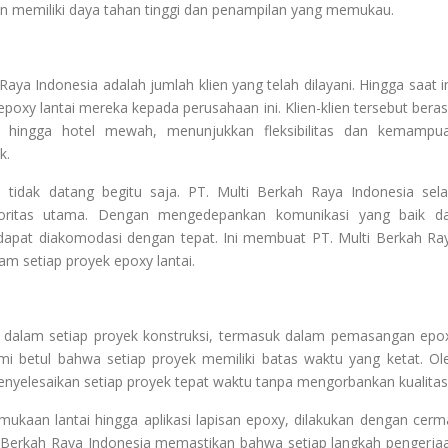
an memiliki daya tahan tinggi dan penampilan yang memukau.
Raya Indonesia adalah jumlah klien yang telah dilayani. Hingga saat in
poxy lantai mereka kepada perusahaan ini. Klien-klien tersebut beras
rik hingga hotel mewah, menunjukkan fleksibilitas dan kemampu
k.
i tidak datang begitu saja. PT. Multi Berkah Raya Indonesia sela
oritas utama. Dengan mengedepankan komunikasi yang baik d
n dapat diakomodasi dengan tepat. Ini membuat PT. Multi Berkah Ra
am setiap proyek epoxy lantai.
g dalam setiap proyek konstruksi, termasuk dalam pemasangan epo
mi betul bahwa setiap proyek memiliki batas waktu yang ketat. Ol
menyelesaikan setiap proyek tepat waktu tanpa mengorbankan kualitas
mukaan lantai hingga aplikasi lapisan epoxy, dilakukan dengan cerm
lti Berkah Raya Indonesia memastikan bahwa setiap langkah pengerja