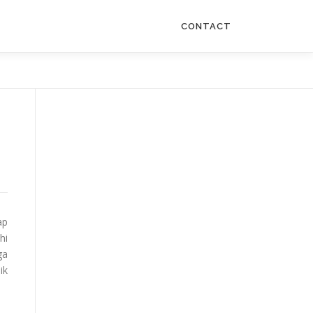
CONTACT
ap
hi
ga
ik