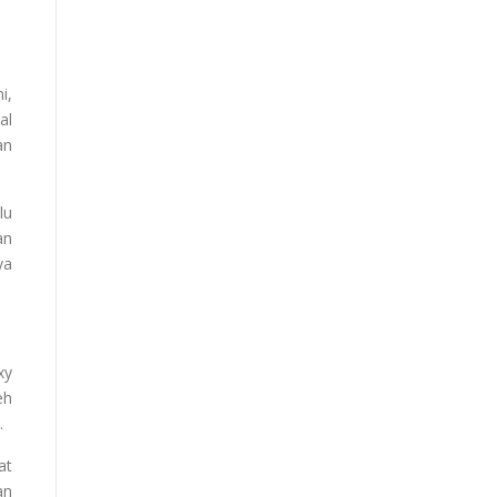
i,
al
an
lu
an
ya
xy
eh
.
at
an