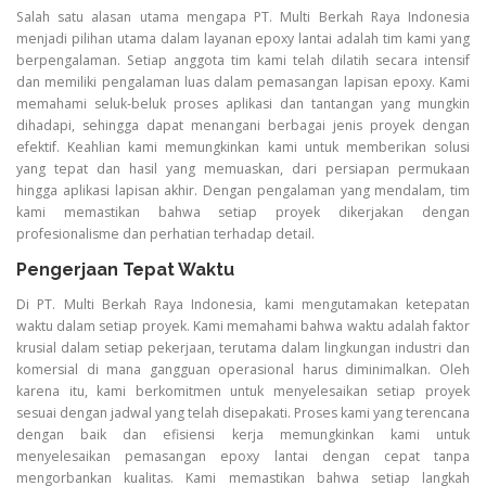
Salah satu alasan utama mengapa PT. Multi Berkah Raya Indonesia
menjadi pilihan utama dalam layanan epoxy lantai adalah tim kami yang
berpengalaman. Setiap anggota tim kami telah dilatih secara intensif
dan memiliki pengalaman luas dalam pemasangan lapisan epoxy. Kami
memahami seluk-beluk proses aplikasi dan tantangan yang mungkin
dihadapi, sehingga dapat menangani berbagai jenis proyek dengan
efektif. Keahlian kami memungkinkan kami untuk memberikan solusi
yang tepat dan hasil yang memuaskan, dari persiapan permukaan
hingga aplikasi lapisan akhir. Dengan pengalaman yang mendalam, tim
kami memastikan bahwa setiap proyek dikerjakan dengan
profesionalisme dan perhatian terhadap detail.
Pengerjaan Tepat Waktu
Di PT. Multi Berkah Raya Indonesia, kami mengutamakan ketepatan
waktu dalam setiap proyek. Kami memahami bahwa waktu adalah faktor
krusial dalam setiap pekerjaan, terutama dalam lingkungan industri dan
komersial di mana gangguan operasional harus diminimalkan. Oleh
karena itu, kami berkomitmen untuk menyelesaikan setiap proyek
sesuai dengan jadwal yang telah disepakati. Proses kami yang terencana
dengan baik dan efisiensi kerja memungkinkan kami untuk
menyelesaikan pemasangan epoxy lantai dengan cepat tanpa
mengorbankan kualitas. Kami memastikan bahwa setiap langkah