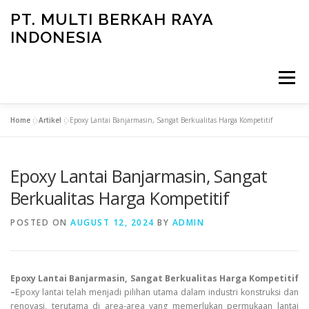
Skip
PT. MULTI BERKAH RAYA
to
INDONESIA
content
Menu
Home
»
Artikel
»
Epoxy Lantai Banjarmasin, Sangat Berkualitas Harga Kompetitif
CONTACT
Epoxy Lantai Banjarmasin, Sangat
Berkualitas Harga Kompetitif
POSTED ON
AUGUST 12, 2024
BY
ADMIN
Epoxy Lantai Banjarmasin, Sangat Berkualitas Harga Kompetitif
–
Epoxy lantai telah menjadi pilihan utama dalam industri konstruksi dan
renovasi, terutama di area-area yang memerlukan permukaan lantai