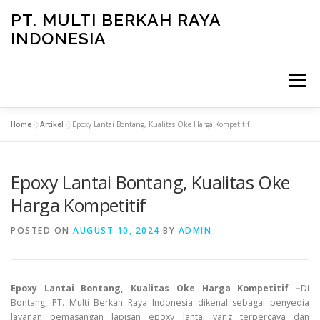
Skip
PT. MULTI BERKAH RAYA
to
INDONESIA
content
Menu
Home
»
Artikel
»
Epoxy Lantai Bontang, Kualitas Oke Harga Kompetitif
CONTACT
Epoxy Lantai Bontang, Kualitas Oke
Harga Kompetitif
POSTED ON
AUGUST 10, 2024
BY
ADMIN
Epoxy Lantai Bontang, Kualitas Oke Harga Kompetitif –
Di
Bontang, PT. Multi Berkah Raya Indonesia dikenal sebagai penyedia
layanan pemasangan lapisan epoxy lantai yang terpercaya dan