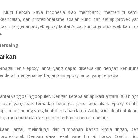
T. Multi Berkah Raya Indonesia siap membantu memenuhi sem
s, keandalan, dan profesionalisme adalah kunci dari setiap proyek ya
sultasi mengenai proyek epoxy lantai Anda, kunjungi situs web kami d
.
 Bersaing
warkan
bagai jenis epoxy lantai yang dapat disesuaikan dengan kebutuh
endetail mengenai berbagai jenis epoxy lantai yang tersedia:
antai yang paling populer. Dengan ketebalan aplikasi antara 300 hing
dasar yang baik terhadap berbagai jenis kerusakan. Epoxy Coati
pisan pelindung yang kuat dan tahan lama. Aplikasi ini ideal untuk ar
tetap membutuhkan ketahanan terhadap beban dan aus.
kaan lantai, melindungi dari tumpahan bahan kimia ringan, ser
profesional. Dengan daya rekat yang tinggi, Epoxy Coating ju