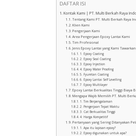
DAFTAR ISI
Kontak Kami | PT. Multi Berkah Raya Ind
Tentang Kami PT. Multi Berkah Raya I
Klien Kami
Pengerjaan Kami
Area Pengerjaan Epoxy Lantai Kami
Tim Profesional
Jenis Epoxy Lantai yang Kami Tawarkan
1. Epoxy Coating
2. Epoxy Seal Coating
3. Epoxy Injection
4. Epoxy Water Proofing
5. Fyuretan Coating
6. Epoxy Lantai Self Levelling
7. Epoxy Multilayer
Epoxy Lantai Berkualitas Tinggi Biaya B
Mengapa Wajib Memilih PT. Multi Berk
1. Tim Berpengalaman
2. Pengerjaan Tepat Waktu
3. Cat Berkualitas Tinggi
4. Harga Kompetitif
Pertanyaan yang Sering Ditanyakan Pe
1. Apa itu lapisan epoxy?
2. Epoxy digunakan untuk apa?