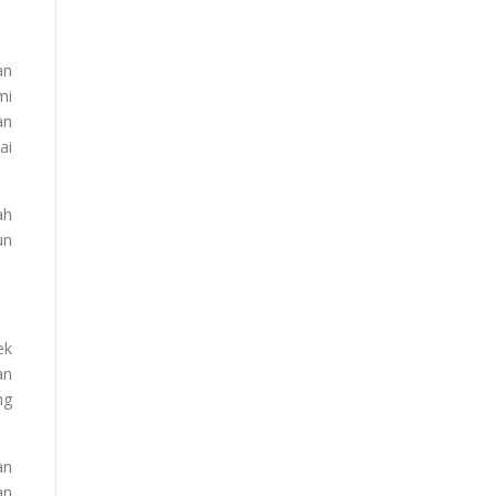
an
mi
an
ai
ah
un
ek
an
ng
an
an