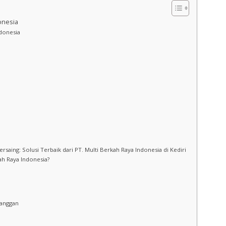
onesia
ndonesia
ersaing: Solusi Terbaik dari PT. Multi Berkah Raya Indonesia di Kediri
ah Raya Indonesia?
langgan