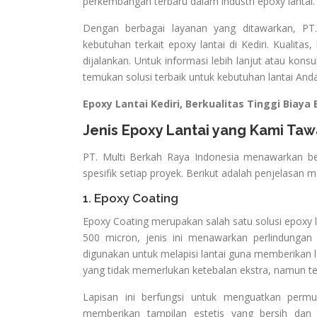
perkembangan terbaru dalam industri epoxy lantai.
Dengan berbagai layanan yang ditawarkan, P
kebutuhan terkait epoxy lantai di Kediri. Kualita
dijalankan. Untuk informasi lebih lanjut atau kon
temukan solusi terbaik untuk kebutuhan lantai Anda
Epoxy Lantai Kediri, Berkualitas Tinggi Biaya
Jenis Epoxy Lantai yang Kami Ta
PT. Multi Berkah Raya Indonesia menawarkan ber
spesifik setiap proyek. Berikut adalah penjelasan m
1. Epoxy Coating
Epoxy Coating merupakan salah satu solusi epoxy l
500 micron, jenis ini menawarkan perlindungan 
digunakan untuk melapisi lantai guna memberikan la
yang tidak memerlukan ketebalan ekstra, namun 
Lapisan ini berfungsi untuk menguatkan permu
memberikan tampilan estetis yang bersih dan 