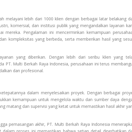
lah melayani lebih dari 1000 klien dengan berbagai latar belakang d
dustri, komersial, dan institusi publik yang mengandalkan layanan ka
ntai mereka. Pengalaman ini mencerminkan kemampuan perusaha
an kompleksitas yang berbeda, serta memberikan hasil yang sesu
ayanan yang diberikan. Dengan lebih dari seribu klien yang tel
a PT. Multi Berkah Raya Indonesia, perusahaan ini terus membang
dalkan dan profesional.
 ketepatannya dalam menyelesaikan proyek. Dengan berbagai proy
nunjukkan kemampuan untuk mengelola waktu dan sumber daya deng
yang matang dan supervisi yang ketat untuk memastikan hasil akhir ya
ingga pemasangan akhir, PT. Multi Berkah Raya Indonesia menerapk
bat dalam proses ini memastikan bahwa setiap detail diperhatikan d