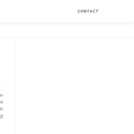
CONTACT
an
uk
ti
gi