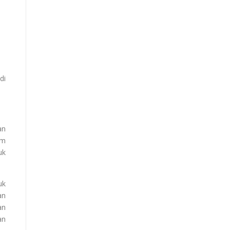
di
an
am
uk
uk
an
an
an