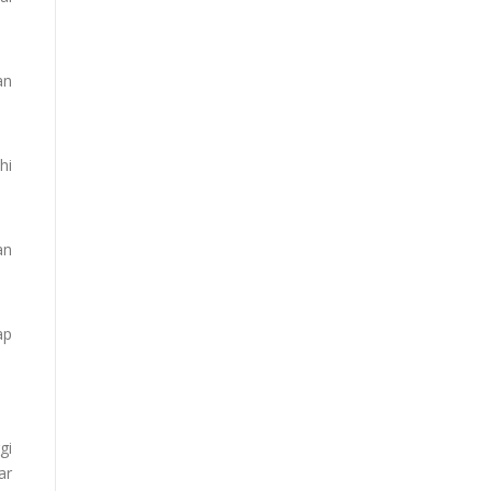
an
hi
an
ap
gi
ar