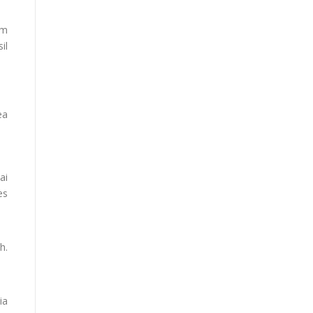
im
il
ea
ai
es
h.
ia