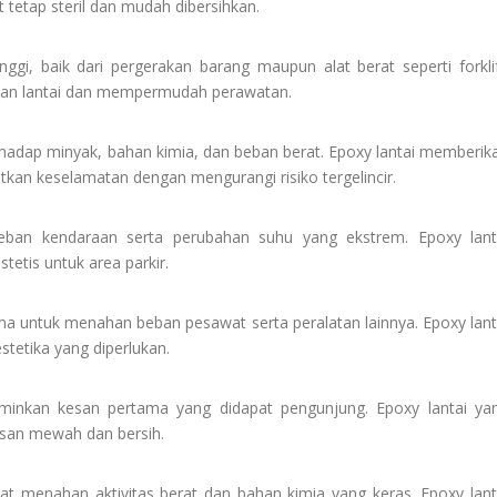
tetap steril dan mudah dibersihkan.
nggi, baik dari pergerakan barang maupun alat berat seperti forklif
san lantai dan mempermudah perawatan.
hadap minyak, bahan kimia, dan beban berat. Epoxy lantai memberik
tkan keselamatan dengan mengurangi risiko tergelincir.
ban kendaraan serta perubahan suhu yang ekstrem. Epoxy lant
etis untuk area parkir.
ama untuk menahan beban pesawat serta peralatan lainnya. Epoxy lant
tetika yang diperlukan.
rminkan kesan pertama yang didapat pengunjung. Epoxy lantai ya
san mewah dan bersih.
at menahan aktivitas berat dan bahan kimia yang keras. Epoxy lant