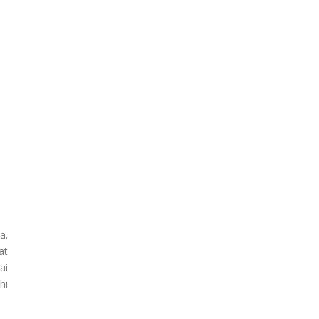
a.
at
ai
hi