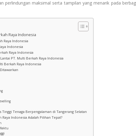
kan perlindungan maksimal serta tampilan yang menarik pada berbag
erkah Raya Indonesia
ah Raya Indonesia
Raya Indonesia
erkah Raya Indonesia
Lantai PT. Multi Berkah Raya Indonesia
lti Berkah Raya Indonesia
 Ditawarkan
ng
evelling
as Tinggi Tenaga Berpengalaman di Tangerang Selatan
h Raya Indonesia Adalah Pilihan Tepat?
n
 Waktu
nggi