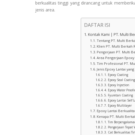
berkualitas tinggi yang dirancang untuk memberi
jenis area.
DAFTAR ISI
Kontak Kami | PT. Multi B
Tentang PT. Multi Berk
Klien PT. Multi Berkah 
Pengerjaan PT. Multi B
Area Pengerjaan Epoxy 
Tim Profesional PT. Mu
Jenis Epoxy Lantai yang
1. Epoxy Coating
2. Epoxy Seal Coating
3. Epoxy Injection
4. Epoxy Water Proofi
5. Fyuretan Coating
6. Epoxy Lantai Self L
7. Epoxy Multilayer
Epoxy Lantai Berkualit
Kenapa PT. Multi Berka
1. Tim Berpengalama
2. Pengerjaan Tepat
3. Cat Berkualitas Ti