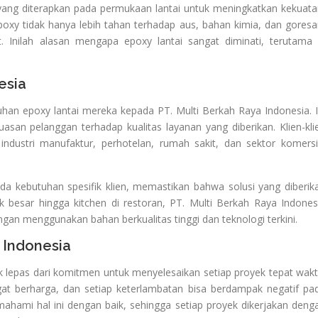
 yang diterapkan pada permukaan lantai untuk meningkatkan kekuata
poxy tidak hanya lebih tahan terhadap aus, bahan kimia, dan goresa
t. Inilah alasan mengapa epoxy lantai sangat diminati, terutama 
esia
han epoxy lantai mereka kepada PT. Multi Berkah Raya Indonesia. I
san pelanggan terhadap kualitas layanan yang diberikan. Klien-kli
 industri manufaktur, perhotelan, rumah sakit, dan sektor komersi
ada kebutuhan spesifik klien, memastikan bahwa solusi yang diberik
k besar hingga kitchen di restoran, PT. Multi Berkah Raya Indones
ngan menggunakan bahan berkualitas tinggi dan teknologi terkini.
 Indonesia
k lepas dari komitmen untuk menyelesaikan setiap proyek tepat wakt
gat berharga, dan setiap keterlambatan bisa berdampak negatif pa
ahami hal ini dengan baik, sehingga setiap proyek dikerjakan deng