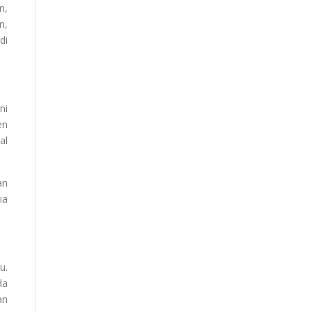
n,
n,
di
ni
en
al
an
ia
u.
da
an