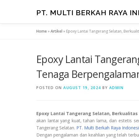
Skip
to
PT. MULTI BERKAH RAYA I
content
Home
»
Artikel
»
Epoxy Lantai Tangerang Selatan, Berkual
Epoxy Lantai Tangerang
Tenaga Berpengalama
POSTED ON
AUGUST 19, 2024
BY
ADMIN
Epoxy Lantai Tangerang Selatan, Berkualita
akan lantai yang kuat, tahan lama, dan estetis s
Tangerang Selatan.
PT. Multi Berkah Raya Indones
Dengan pengalaman dan keahlian yang telah terbuk