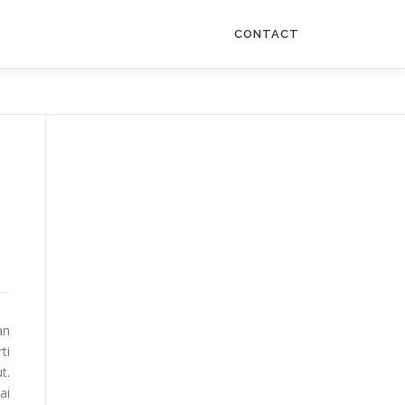
CONTACT
an
ti
t.
ai