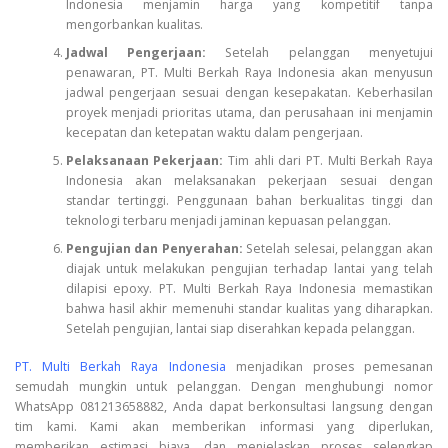
Indonesia menjamin harga yang kompetitif tanpa
mengorbankan kualitas.
Jadwal Pengerjaan:
Setelah pelanggan menyetujui
penawaran, PT. Multi Berkah Raya Indonesia akan menyusun
jadwal pengerjaan sesuai dengan kesepakatan. Keberhasilan
proyek menjadi prioritas utama, dan perusahaan ini menjamin
kecepatan dan ketepatan waktu dalam pengerjaan.
Pelaksanaan Pekerjaan:
Tim ahli dari PT. Multi Berkah Raya
Indonesia akan melaksanakan pekerjaan sesuai dengan
standar tertinggi. Penggunaan bahan berkualitas tinggi dan
teknologi terbaru menjadi jaminan kepuasan pelanggan.
Pengujian dan Penyerahan:
Setelah selesai, pelanggan akan
diajak untuk melakukan pengujian terhadap lantai yang telah
dilapisi epoxy. PT. Multi Berkah Raya Indonesia memastikan
bahwa hasil akhir memenuhi standar kualitas yang diharapkan.
Setelah pengujian, lantai siap diserahkan kepada pelanggan.
PT. Multi Berkah Raya Indonesia
menjadikan proses pemesanan
semudah mungkin untuk pelanggan. Dengan menghubungi nomor
WhatsApp 081213658882, Anda dapat berkonsultasi langsung dengan
tim kami. Kami akan memberikan informasi yang diperlukan,
memberikan estimasi biaya, dan menjelaskan proses selengkap