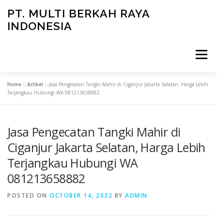
Skip
PT. MULTI BERKAH RAYA
to
INDONESIA
content
Menu
Home
»
Artikel
»
Jasa Pengecatan Tangki Mahir di Ciganjur Jakarta Selatan, Harga Lebih
CONTACT
Terjangkau Hubungi WA 081213658882
Jasa Pengecatan Tangki Mahir di
Ciganjur Jakarta Selatan, Harga Lebih
Terjangkau Hubungi WA
081213658882
POSTED ON
OCTOBER 14, 2022
BY
ADMIN