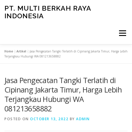
Skip
PT. MULTI BERKAH RAYA
to
INDONESIA
content
Menu
Home
»
Artikel
»
Jasa Pengecatan Tangki Terlatih di Cipinang Jakarta Timur, Harga Lebih
CONTACT
Terjangkau Hubungi WA 081213658882
Jasa Pengecatan Tangki Terlatih di
Cipinang Jakarta Timur, Harga Lebih
Terjangkau Hubungi WA
081213658882
POSTED ON
OCTOBER 13, 2022
BY
ADMIN