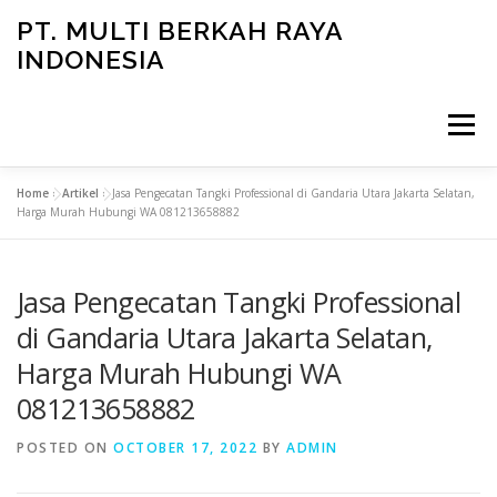
Skip
PT. MULTI BERKAH RAYA
to
INDONESIA
content
Menu
Home
»
Artikel
»
Jasa Pengecatan Tangki Professional di Gandaria Utara Jakarta Selatan,
CONTACT
Harga Murah Hubungi WA 081213658882
Jasa Pengecatan Tangki Professional
di Gandaria Utara Jakarta Selatan,
Harga Murah Hubungi WA
081213658882
POSTED ON
OCTOBER 17, 2022
BY
ADMIN