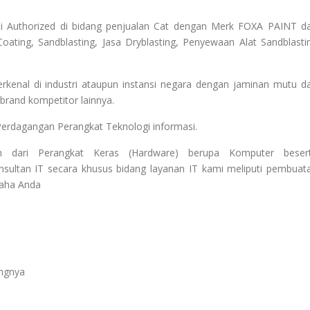
i Authorized di bidang penjualan Cat dengan Merk FOXA PAINT d
oating, Sandblasting, Jasa Dryblasting, Penyewaan Alat Sandblasti
enal di industri ataupun instansi negara dengan jaminan mutu d
rand kompetitor lainnya.
Perdagangan Perangkat Teknologi informasi.
 dari Perangkat Keras (Hardware) berupa Komputer beser
sultan IT secara khusus bidang layanan IT kami meliputi pembuat
saha Anda
angnya