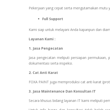
Pekerjaan yang cepat serta mengutamakan mutu y
Full Support
Kami siap untuk melayani Anda kapanpun dan dia
Layanan Kami :
1. Jasa Pengecatan
Jasa pengecatan meliputi persiapan permukaan, pem
dokumentasi serta inspeksi.
2. Cat Anti Karat
FOXA PAINT juga memproduksi cat anti karat (protect
3. Jasa Maintenance Dan Konsultan IT
Secara khusus bidang layanan IT kami meliputi pe
Untuk info harga dan konsultasi tidak boleh r