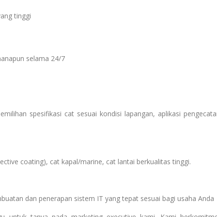
ang tinggi
manapun selama 24/7
ilihan spesifikasi cat sesuai kondisi lapangan, aplikasi pengecata
ive coating), cat kapal/marine, cat lantai berkualitas tinggi.
mbuatan dan penerapan sistem IT yang tepat sesuai bagi usaha Anda
agu untuk tanya pada marketing executive kami. Kami berkomitm