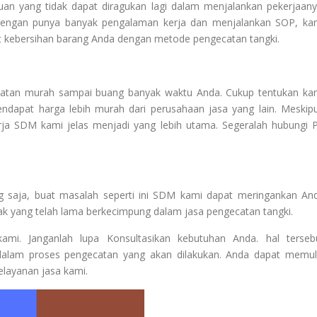
n yang tidak dapat diragukan lagi dalam menjalankan pekerjaany
 Dengan punya banyak pengalaman kerja dan menjalankan SOP, ka
t kebersihan barang Anda dengan metode pengecatan tangki.
catan murah sampai buang banyak waktu Anda. Cukup tentukan ka
endapat harga lebih murah dari perusahaan jasa yang lain. Meskip
rja SDM kami jelas menjadi yang lebih utama. Segeralah hubungi 
g saja, buat masalah seperti ini SDM kami dapat meringankan An
ak yang telah lama berkecimpung dalam jasa pengecatan tangki.
mi. Janganlah lupa Konsultasikan kebutuhan Anda. hal terseb
dalam proses pengecatan yang akan dilakukan. Anda dapat memul
elayanan jasa kami.