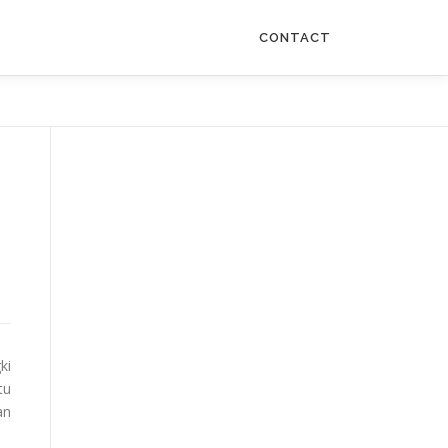
CONTACT
ki
tu
an