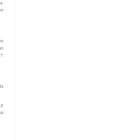
a.
mi
mi
un
PT
da
ut
ai