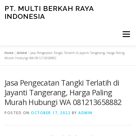
Skip
PT. MULTI BERKAH RAYA
to
INDONESIA
content
Menu
Home
»
Artikel
»
Jasa Pengecatan Tangki Terlatih di Jayanti Tangerang, Harga Paling
CONTACT
Murah Hubungi WA 081213658882
Jasa Pengecatan Tangki Terlatih di
Jayanti Tangerang, Harga Paling
Murah Hubungi WA 081213658882
POSTED ON
OCTOBER 17, 2022
BY
ADMIN