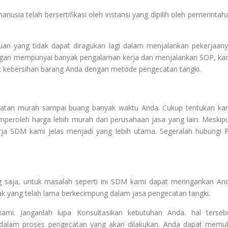
sia telah bersertifikasi oleh instansi yang dipilih oleh pemerintah
n yang tidak dapat diragukan lagi dalam menjalankan pekerjaany
engan mempunyai banyak pengalaman kerja dan menjalankan SOP, ka
t kebersihan barang Anda dengan metode pengecatan tangki.
catan murah sampai buang banyak waktu Anda. Cukup tentukan ka
mperoleh harga lebih murah dari perusahaan jasa yang lain. Meskip
rja SDM kami jelas menjadi yang lebih utama. Segeralah hubungi 
g saja, untuk masalah seperti ini SDM kami dapat meringankan An
k yang telah lama berkecimpung dalam jasa pengecatan tangki.
mi. Janganlah lupa Konsultasikan kebutuhan Anda. hal terseb
 dalam proses pengecatan yang akan dilakukan. Anda dapat memul