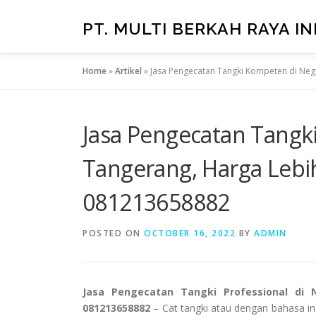
Skip
to
PT. MULTI BERKAH RAYA I
content
Home
»
Artikel
»
Jasa Pengecatan Tangki Kompeten di Ne
Jasa Pengecatan Tangk
Tangerang, Harga Leb
081213658882
POSTED ON
OCTOBER 16, 2022
BY
ADMIN
Jasa Pengecatan Tangki Professional di
081213658882
– Cat tangki atau dengan bahasa ing