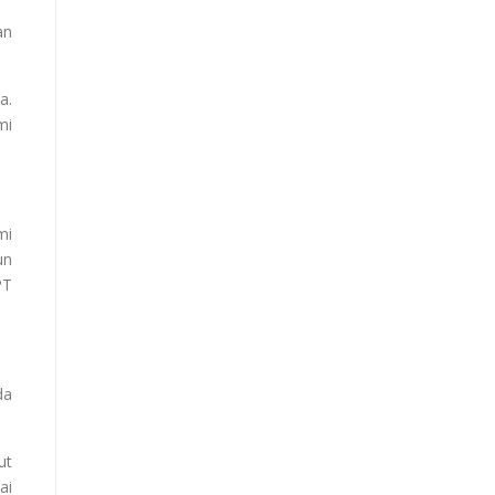
an
a.
mi
mi
un
PT
da
ut
ai