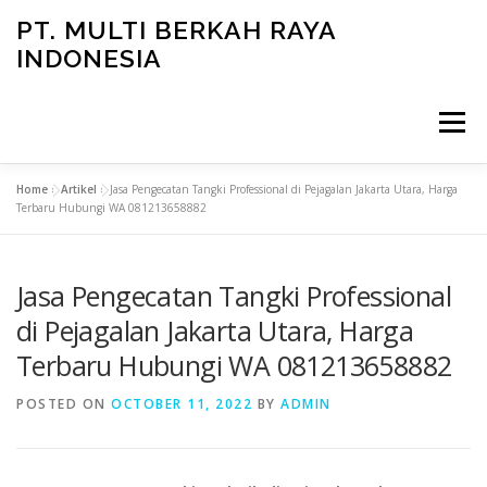
Skip
PT. MULTI BERKAH RAYA
to
INDONESIA
content
Menu
Home
»
Artikel
»
Jasa Pengecatan Tangki Professional di Pejagalan Jakarta Utara, Harga
CONTACT
Terbaru Hubungi WA 081213658882
Jasa Pengecatan Tangki Professional
di Pejagalan Jakarta Utara, Harga
Terbaru Hubungi WA 081213658882
POSTED ON
OCTOBER 11, 2022
BY
ADMIN