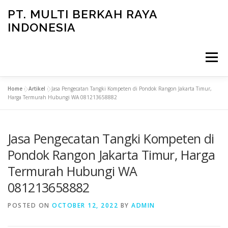
Skip
PT. MULTI BERKAH RAYA
to
INDONESIA
content
Menu
Home
»
Artikel
»
Jasa Pengecatan Tangki Kompeten di Pondok Rangon Jakarta Timur,
CONTACT
Harga Termurah Hubungi WA 081213658882
Jasa Pengecatan Tangki Kompeten di
Pondok Rangon Jakarta Timur, Harga
Termurah Hubungi WA
081213658882
POSTED ON
OCTOBER 12, 2022
BY
ADMIN