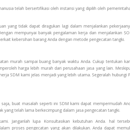
sia telah bersertifikasi oleh instansi yang dipilih oleh pemerintah
n yang tidak dapat diragukan lagi dalam menjalankan pekerjaany
. Dengan mempunyai banyak pengalaman kerja dan menjalankan SO
erkait kebersihan barang Anda dengan metode pengecatan tangki.
catan murah sampai buang banyak waktu Anda. Cukup tentukan ka
mperoleh harga lebih murah dari perusahaan jasa yang lain. Meskip
inerja SDM kami jelas menjadi yang lebih utama. Segeralah hubungi 
g saja, buat masalah seperti ini SDM kami dapat mempermudah An
ak yang telah lama berkecimpung dalam jasa pengecatan tangki.
mi. Janganlah lupa Konsultasikan kebutuhan Anda. hal terseb
dalam proses pengecatan yang akan dilakukan. Anda dapat memul