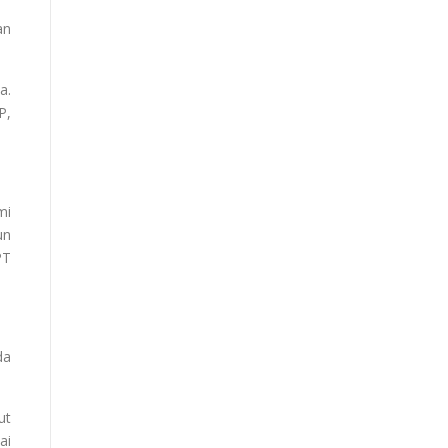
an
a.
P,
mi
un
PT
da
ut
ai