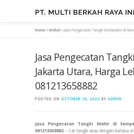
Skip
to
PT. MULTI BERKAH RAYA I
content
Home
»
Artikel
»
Jasa Pengecatan Tangki Kompeten di Sem
Jasa Pengecatan Tangk
Jakarta Utara, Harga 
081213658882
POSTED ON
OCTOBER 16, 2022
BY
ADMIN
Jasa Pengecatan Tangki Mahir di Semp
081213658882
– Cat tangki atau dengan bahasa ing