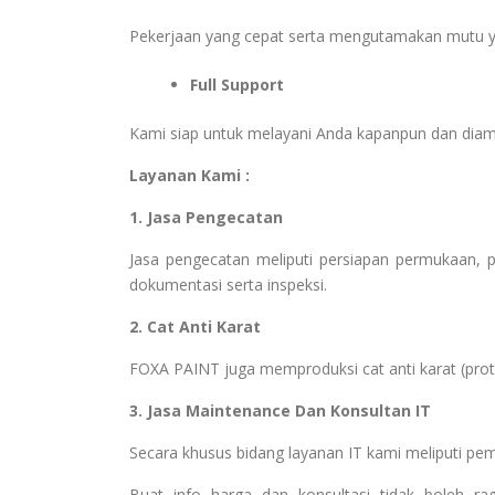
Pekerjaan yang cepat serta mengutamakan mutu y
Full Support
Kami siap untuk melayani Anda kapanpun dan dia
Layanan Kami :
1. Jasa Pengecatan
Jasa pengecatan meliputi persiapan permukaan, pem
dokumentasi serta inspeksi.
2. Cat Anti Karat
FOXA PAINT juga memproduksi cat anti karat (protect
3. Jasa Maintenance Dan Konsultan IT
Secara khusus bidang layanan IT kami meliputi pe
Buat info harga dan konsultasi tidak boleh r