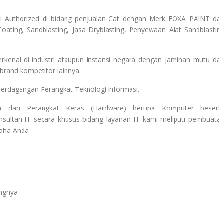
i Authorized di bidang penjualan Cat dengan Merk FOXA PAINT d
oating, Sandblasting, Jasa Dryblasting, Penyewaan Alat Sandblasti
enal di industri ataupun instansi negara dengan jaminan mutu d
rand kompetitor lainnya.
Perdagangan Perangkat Teknologi informasi.
 dari Perangkat Keras (Hardware) berupa Komputer beser
sultan IT secara khusus bidang layanan IT kami meliputi pembuat
saha Anda
angnya