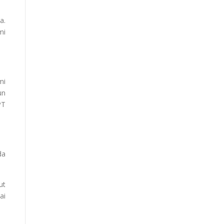
a.
mi
mi
un
PT
da
ut
ai