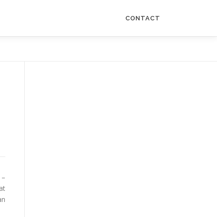
CONTACT
–
at
an