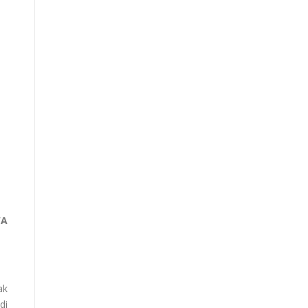
WA
ak
di