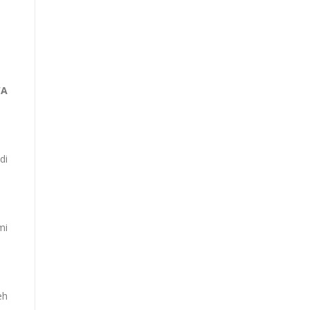
WA
di
mi
eh