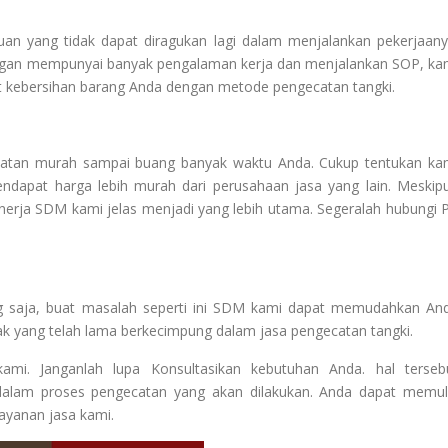
n yang tidak dapat diragukan lagi dalam menjalankan pekerjaany
engan mempunyai banyak pengalaman kerja dan menjalankan SOP, ka
t kebersihan barang Anda dengan metode pengecatan tangki.
catan murah sampai buang banyak waktu Anda. Cukup tentukan ka
endapat harga lebih murah dari perusahaan jasa yang lain. Meskip
inerja SDM kami jelas menjadi yang lebih utama. Segeralah hubungi 
ng saja, buat masalah seperti ini SDM kami dapat memudahkan An
k yang telah lama berkecimpung dalam jasa pengecatan tangki.
mi. Janganlah lupa Konsultasikan kebutuhan Anda. hal terseb
dalam proses pengecatan yang akan dilakukan. Anda dapat memul
layanan jasa kami.