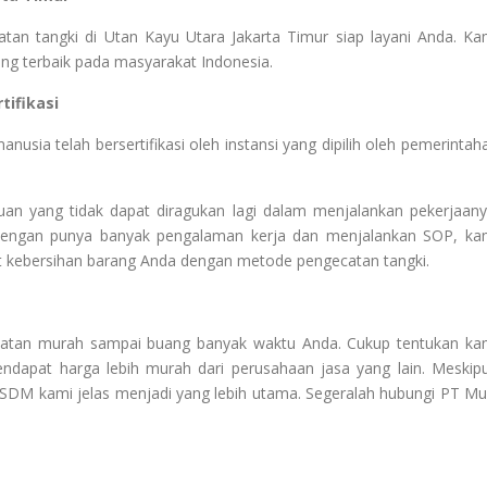
atan tangki di Utan Kayu Utara Jakarta Timur siap layani Anda. Ka
ng terbaik pada masyarakat Indonesia.
ifikasi
sia telah bersertifikasi oleh instansi yang dipilih oleh pemerintah
n yang tidak dapat diragukan lagi dalam menjalankan pekerjaany
 Dengan punya banyak pengalaman kerja dan menjalankan SOP, ka
t kebersihan barang Anda dengan metode pengecatan tangki.
catan murah sampai buang banyak waktu Anda. Cukup tentukan ka
endapat harga lebih murah dari perusahaan jasa yang lain. Meskip
a SDM kami jelas menjadi yang lebih utama. Segeralah hubungi PT Mul