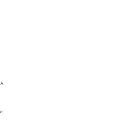
WA
di