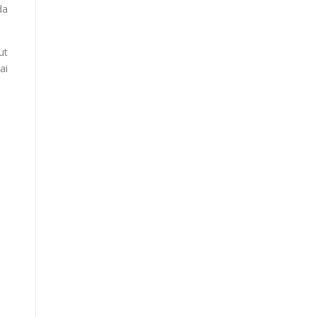
da
ut
ai