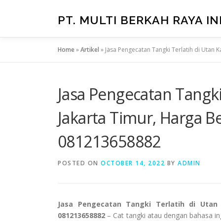
Skip
to
PT. MULTI BERKAH RAYA I
content
Home
»
Artikel
»
Jasa Pengecatan Tangki Terlatih di Utan
Jasa Pengecatan Tangki
Jakarta Timur, Harga 
081213658882
POSTED ON
OCTOBER 14, 2022
BY
ADMIN
Jasa Pengecatan Tangki Terlatih di Uta
081213658882
– Cat tangki atau dengan bahasa ing