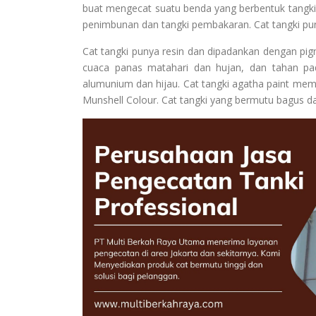
buat mengecat suatu benda yang berbentuk tangki.
penimbunan dan tangki pembakaran. Cat tangki pun
Cat tangki punya resin dan dipadankan dengan pi
cuaca panas matahari dan hujan, dan tahan pada
alumunium dan hijau. Cat tangki agatha paint mem
Munshell Colour. Cat tangki yang bermutu bagus dan