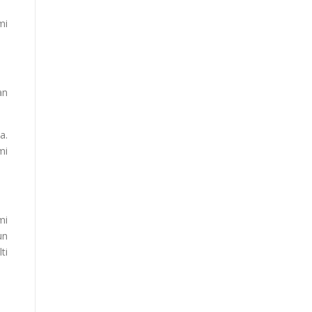
mi
an
a.
mi
mi
un
ti