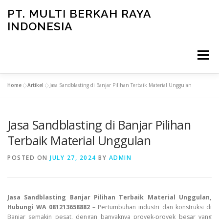
Skip
PT. MULTI BERKAH RAYA
to
INDONESIA
content
Menu
Home
»
Artikel
»
Jasa Sandblasting di Banjar Pilihan Terbaik Material Unggulan
CONTACT
Jasa Sandblasting di Banjar Pilihan
Terbaik Material Unggulan
POSTED ON
JULY 27, 2024
BY
ADMIN
Jasa Sandblasting Banjar Pilihan Terbaik Material Unggulan,
Hubungi WA 081213658882
– Pertumbuhan industri dan konstruksi di
Banjar semakin pesat, dengan banyaknya proyek-proyek besar yang