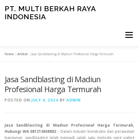
Skip
PT. MULTI BERKAH RAYA
to
INDONESIA
content
Menu
Home
»
Artikel
»
Jasa Sandblasting di Madiun Profesional Harga Termurah
CONTACT
Jasa Sandblasting di Madiun
Profesional Harga Termurah
POSTED ON
JULY 4, 2024
BY
ADMIN
Jasa Sandblasting di Madiun Profesional Harga Termurah,
Hubungi WA 081213658882
– Dalam industri konstruksi dan perawatan
bangunan, sandblasting telah menjadi salah satu metode yang paling