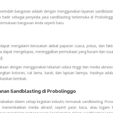
mperindah bangunan adalah dengan menggunakan layanan sandblasti
a hadir sebagai penyedia jasa sandblasting terkemuka di Probolingg
permukaan bangunan Anda seperti baru.
 dapat mengalami kerusakan akibat paparan cuaca, polusi, dan fakt
innya dapat mengelupas, meninggalkan permukaan yang kusam dan rusa
g.
aan dengan menggunakan tekanan udara tinggi dan media abrasiv
langkan kotoran, cat lama, karat, dan lapisan lainnya. Hasilnya adal
ikasikan kembali.
nan Sandblasting di Probolinggo
iabaikan dalam setiap kegiatan industri, termasuk sandblasting. Pros
k menembakkan media abrasif, seperti pasir, kaca, atau logam 