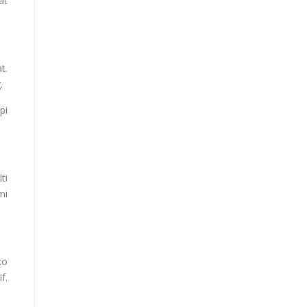
at
t.
.
pi
ti
mi
ko
f.