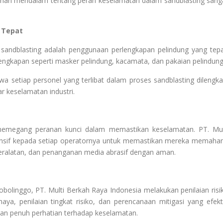
man mendalam tentang peran keselamatan dalam sandblasting sang
 Tepat
sandblasting adalah penggunaan perlengkapan pelindung yang tepa
engkapan seperti masker pelindung, kacamata, dan pakaian pelindung
 setiap personel yang terlibat dalam proses sandblasting dilengka
 keselamatan industri.
r memegang peranan kunci dalam memastikan keselamatan. PT. Mul
ensif kepada setiap operatornya untuk memastikan mereka memaha
eralatan, dan penanganan media abrasif dengan aman.
bolinggo, PT. Multi Berkah Raya Indonesia melakukan penilaian risi
aya, penilaian tingkat risiko, dan perencanaan mitigasi yang efekti
gan penuh perhatian terhadap keselamatan.