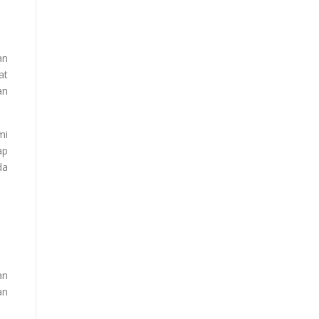
an
at
an
mi
ap
da
an
an