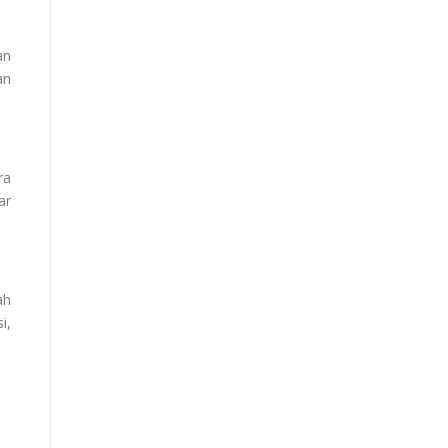
an
an
ra
ar
ah
i,