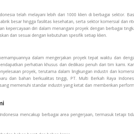
nesia telah melayani lebih dari 1000 klien di berbagai sektor. Bas
abrik besar hingga fasilitas kesehatan, serta sektor komersial dan rite
an kepercayaan diri dalam menangani proyek dengan berbagai tingk
an dan sesuai dengan kebutuhan spesifik setiap klien.
na kemampuannya dalam mengerjakan proyek tepat waktu dan deng
, mendapatkan perhatian khusus dan dedikasi penuh dari tim kami. Ka
elesaian proyek, terutama dalam lingkungan industri dan komersi
ru dan bahan berkualitas tinggi, PT. Multi Berkah Raya Indones
asang memenuhi standar industri yang ketat dan memberikan perfor
mi
 Indonesia mencakup berbagai area pengerjaan, termasuk tetapi tid