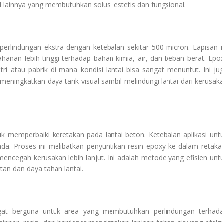
 lainnya yang membutuhkan solusi estetis dan fungsional.
erlindungan ekstra dengan ketebalan sekitar 500 micron. Lapisan i
anan lebih tinggi terhadap bahan kimia, air, dan beban berat. Epo
tri atau pabrik di mana kondisi lantai bisa sangat menuntut. Ini ju
meningkatkan daya tarik visual sambil melindungi lantai dari kerusak
uk memperbaiki keretakan pada lantai beton. Ketebalan aplikasi unt
ada. Proses ini melibatkan penyuntikan resin epoxy ke dalam retaka
encegah kerusakan lebih lanjut. Ini adalah metode yang efisien unt
tan dan daya tahan lantai.
ngat berguna untuk area yang membutuhkan perlindungan terhad