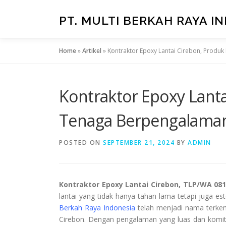
Skip
to
PT. MULTI BERKAH RAYA I
content
Home
»
Artikel
»
Kontraktor Epoxy Lantai Cirebon, Produ
Kontraktor Epoxy Lanta
Tenaga Berpengalama
POSTED ON
SEPTEMBER 21, 2024
BY
ADMIN
Kontraktor Epoxy Lantai Cirebon, TLP/WA 08
lantai yang tidak hanya tahan lama tetapi juga est
Berkah Raya Indonesia
telah menjadi nama terkem
Cirebon. Dengan pengalaman yang luas dan komit