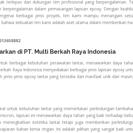
dak terlepas dari dukungan tim profesional yang berpengalaman. T
h dan berpengalaman dalam pemasangan lapisan epoxy. Dengan keahli
enai berbagai jenis proyek, tim kami mampu menangani seti
ya bahwa kekuatan tim kami adalah aset utama dalam memberikan has
213658882
rkan di PT. Multi Berkah Raya Indonesia
 untuk berbagai kebutuhan perawatan lantai, menawarkan daya taha
 Berkah Raya Indonesia menyediakan berbagai jenis lapisan epoxy unt
 jenis-jenis epoxy lantai yang tersedia dan manfaat unik dari masin
ideal untuk kebutuhan lantai yang memerlukan perlindungan tambaha
 micron, lapisan ini menawarkan daya tahan yang baik terhadap beb
a meningkatkan estetika lantai tetapi juga memberikan perlindung
paparan bahan kimia ringan. Ini adalah pilihan yang sangat baik unt