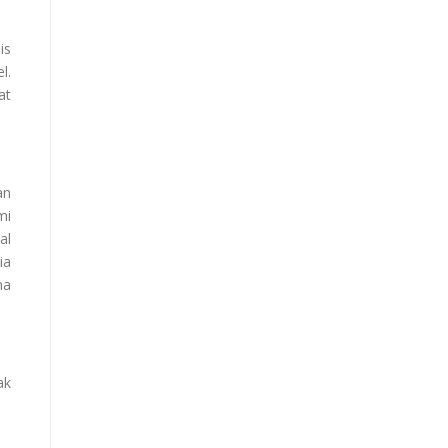
is
l.
at
an
mi
al
ia
ma
ak