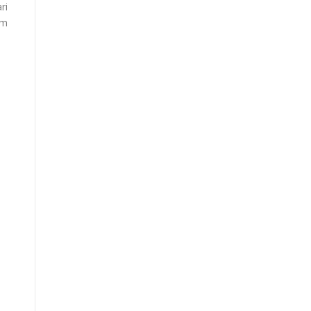
ri
im