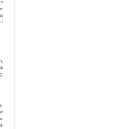
im
an
ap
il
n,
uk
g-
n.
an
an
uk