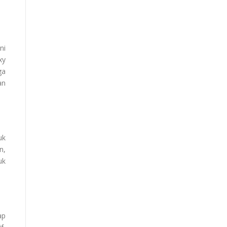
ni
xy
ga
an
uk
n,
uk
ap