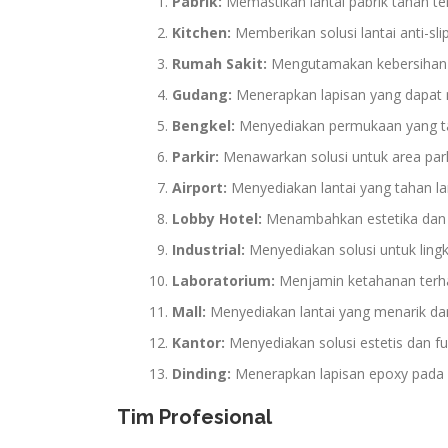
Pabrik:
Memastikan lantai pabrik tahan te
Kitchen:
Memberikan solusi lantai anti-sl
Rumah Sakit:
Mengutamakan kebersihan 
Gudang:
Menerapkan lapisan yang dapat me
Bengkel:
Menyediakan permukaan yang ta
Parkir:
Menawarkan solusi untuk area par
Airport:
Menyediakan lantai yang tahan la
Lobby Hotel:
Menambahkan estetika dan d
Industrial:
Menyediakan solusi untuk lingk
Laboratorium:
Menjamin ketahanan terh
Mall:
Menyediakan lantai yang menarik dan 
Kantor:
Menyediakan solusi estetis dan fu
Dinding:
Menerapkan lapisan epoxy pada 
Tim Profesional