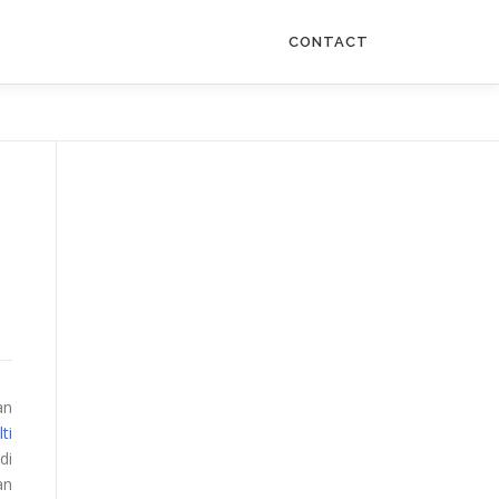
CONTACT
an
ti
di
an