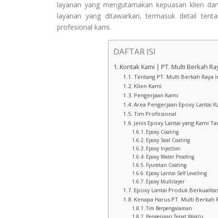
layanan yang mengutamakan kepuasan klien dan h
layanan yang ditawarkan, termasuk detail tent
profesional kami.
DAFTAR ISI
Kontak Kami | PT. Multi Berkah Ra
Tentang PT. Multi Berkah Raya 
Klien Kami
Pengerjaan Kami
Area Pengerjaan Epoxy Lantai K
Tim Profesional
Jenis Epoxy Lantai yang Kami Ta
Epoxy Coating
Epoxy Seal Coating
Epoxy Injection
Epoxy Water Proofing
Fyuretan Coating
Epoxy Lantai Self Levelling
Epoxy Multilayer
Epoxy Lantai Produk Berkualita
Kenapa Harus PT. Multi Berkah 
Tim Berpengalaman
Pengerjaan Tepat Waktu