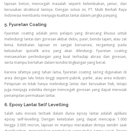
lapisan beton, mencegah masalah seperti kelembaban, jamur, dan
kerusakan struktural lainnya. Dengan solusi ini, PT. Multi Berkah Raya
Indonesia membantu menjaga kualitas lantai dalam jangka panjang.
5. Fyuretan Coating
Fyuretan coating adalah jenis pelapis yang dirancang khusus untuk
melindungi lantai dari goresan akibat debu, pasir, benda tajam, atau zat
kimia. Ketebalan lapisan ini sangat bervariasi, tergantung pada
kebutuhan spesifik area yang akan dilindungi. Fyuretan coating
menawarkan perlindungan yang kuat terhadap abrasi dan goresan,
serta mampu bertahan dalam kondisi lingkungan yang berat.
Karena sifatnya yang tahan lama, fyuretan coating sering digunakan di
area dengan lalu lintas tinggi seperti pabrik, parkir, atau area industri.
Pelapisan ini tidak hanya melindungi lantai dari kerusakan fisik, tetapi
juga menjaga estetika dengan mencegah goresan yang dapat merusak
penampilan permukaan lantai.
6. Epoxy Lantai Self Levelling
Salah satu inovasi terbaik dalam dunia epoxy lantai adalah aplikasi
epoxy self-levelling. Dengan ketebalan yang dapat mencapai 1.000
hingga 3.000 micron, lapisan ini mampu meratakan dirinya sendiri saat
diaplikasikan, menciptakan permukaan yang mulus tanpa cacat. Epoxy