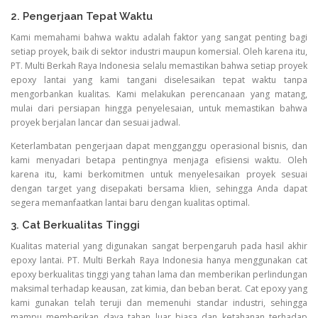
2. Pengerjaan Tepat Waktu
Kami memahami bahwa waktu adalah faktor yang sangat penting bagi
setiap proyek, baik di sektor industri maupun komersial. Oleh karena itu,
PT. Multi Berkah Raya Indonesia selalu memastikan bahwa setiap proyek
epoxy lantai yang kami tangani diselesaikan tepat waktu tanpa
mengorbankan kualitas. Kami melakukan perencanaan yang matang,
mulai dari persiapan hingga penyelesaian, untuk memastikan bahwa
proyek berjalan lancar dan sesuai jadwal.
Keterlambatan pengerjaan dapat mengganggu operasional bisnis, dan
kami menyadari betapa pentingnya menjaga efisiensi waktu. Oleh
karena itu, kami berkomitmen untuk menyelesaikan proyek sesuai
dengan target yang disepakati bersama klien, sehingga Anda dapat
segera memanfaatkan lantai baru dengan kualitas optimal.
3. Cat Berkualitas Tinggi
Kualitas material yang digunakan sangat berpengaruh pada hasil akhir
epoxy lantai. PT. Multi Berkah Raya Indonesia hanya menggunakan cat
epoxy berkualitas tinggi yang tahan lama dan memberikan perlindungan
maksimal terhadap keausan, zat kimia, dan beban berat. Cat epoxy yang
kami gunakan telah teruji dan memenuhi standar industri, sehingga
mampu memberikan daya tahan luar biasa dan ketahanan terhadap