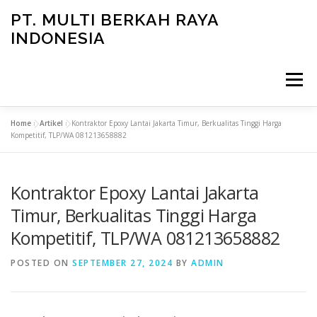
Skip
PT. MULTI BERKAH RAYA
to
INDONESIA
content
Menu
Home
»
Artikel
»
Kontraktor Epoxy Lantai Jakarta Timur, Berkualitas Tinggi Harga
CONTACT
Kompetitif, TLP/WA 081213658882
Kontraktor Epoxy Lantai Jakarta
Timur, Berkualitas Tinggi Harga
Kompetitif, TLP/WA 081213658882
POSTED ON
SEPTEMBER 27, 2024
BY
ADMIN