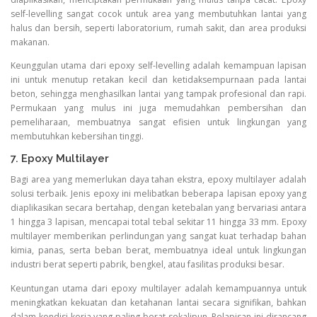
self-levelling sangat cocok untuk area yang membutuhkan lantai yang
halus dan bersih, seperti laboratorium, rumah sakit, dan area produksi
makanan.
Keunggulan utama dari epoxy self-levelling adalah kemampuan lapisan
ini untuk menutup retakan kecil dan ketidaksempurnaan pada lantai
beton, sehingga menghasilkan lantai yang tampak profesional dan rapi.
Permukaan yang mulus ini juga memudahkan pembersihan dan
pemeliharaan, membuatnya sangat efisien untuk lingkungan yang
membutuhkan kebersihan tinggi.
7. Epoxy Multilayer
Bagi area yang memerlukan daya tahan ekstra, epoxy multilayer adalah
solusi terbaik. Jenis epoxy ini melibatkan beberapa lapisan epoxy yang
diaplikasikan secara bertahap, dengan ketebalan yang bervariasi antara
1 hingga 3 lapisan, mencapai total tebal sekitar 11 hingga 33 mm. Epoxy
multilayer memberikan perlindungan yang sangat kuat terhadap bahan
kimia, panas, serta beban berat, membuatnya ideal untuk lingkungan
industri berat seperti pabrik, bengkel, atau fasilitas produksi besar.
Keuntungan utama dari epoxy multilayer adalah kemampuannya untuk
meningkatkan kekuatan dan ketahanan lantai secara signifikan, bahkan
dalam kondisi kerja yang paling berat sekalipun. Pelapisan ini dirancang