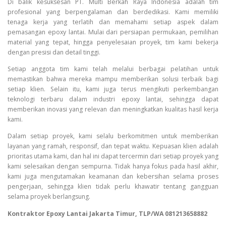
Di balik kesuksesan PT. Multi Berkah Raya Indonesia adalah tim
profesional yang berpengalaman dan berdedikasi. Kami memiliki
tenaga kerja yang terlatih dan memahami setiap aspek dalam
pemasangan epoxy lantai. Mulai dari persiapan permukaan, pemilihan
material yang tepat, hingga penyelesaian proyek, tim kami bekerja
dengan presisi dan detail tinggi.
Setiap anggota tim kami telah melalui berbagai pelatihan untuk
memastikan bahwa mereka mampu memberikan solusi terbaik bagi
setiap klien. Selain itu, kami juga terus mengikuti perkembangan
teknologi terbaru dalam industri epoxy lantai, sehingga dapat
memberikan inovasi yang relevan dan meningkatkan kualitas hasil kerja
kami.
Dalam setiap proyek, kami selalu berkomitmen untuk memberikan
layanan yang ramah, responsif, dan tepat waktu. Kepuasan klien adalah
prioritas utama kami, dan hal ini dapat tercermin dari setiap proyek yang
kami selesaikan dengan sempurna. Tidak hanya fokus pada hasil akhir,
kami juga mengutamakan keamanan dan kebersihan selama proses
pengerjaan, sehingga klien tidak perlu khawatir tentang gangguan
selama proyek berlangsung.
Kontraktor Epoxy Lantai Jakarta Timur, TLP/WA 081213658882