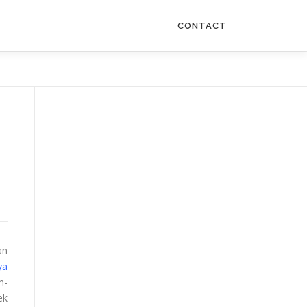
CONTACT
an
ya
n-
ek