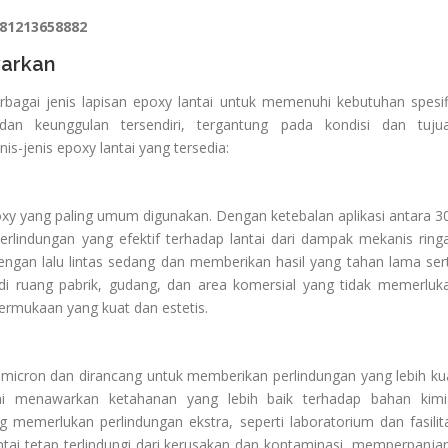
081213658882
warkan
bagai jenis lapisan epoxy lantai untuk memenuhi kebutuhan spesif
 dan keunggulan tersendiri, tergantung pada kondisi dan tuju
s-jenis epoxy lantai yang tersedia:
poxy yang paling umum digunakan. Dengan ketebalan aplikasi antara 3
rlindungan yang efektif terhadap lantai dari dampak mekanis ring
dengan lalu lintas sedang dan memberikan hasil yang tahan lama ser
di ruang pabrik, gudang, dan area komersial yang tidak memerluk
ermukaan yang kuat dan estetis.
0 micron dan dirancang untuk memberikan perlindungan yang lebih ku
ini menawarkan ketahanan yang lebih baik terhadap bahan kimi
memerlukan perlindungan ekstra, seperti laboratorium dan fasilit
ntai tetap terlindungi dari kerusakan dan kontaminasi, memperpanja