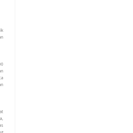
ik
an
00
an
ta
an
at
a,
as
ng