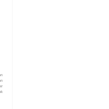
an
an
ir
ak