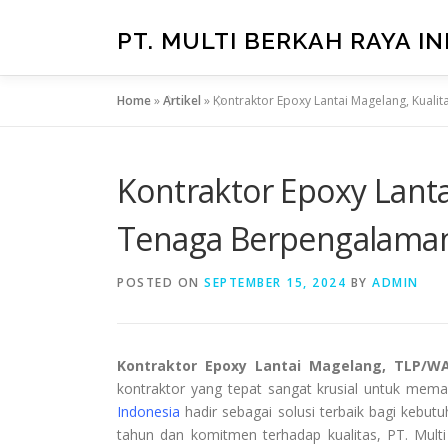
Skip
to
PT. MULTI BERKAH RAYA I
content
Home
»
Artikel
»
Kontraktor Epoxy Lantai Magelang, Kua
Kontraktor Epoxy Lanta
Tenaga Berpengalama
POSTED ON
SEPTEMBER 15, 2024
BY
ADMIN
Kontraktor Epoxy Lantai Magelang, TLP/W
kontraktor yang tepat sangat krusial untuk mema
Indonesia
hadir sebagai solusi terbaik bagi kebu
tahun dan komitmen terhadap kualitas, PT. Mult