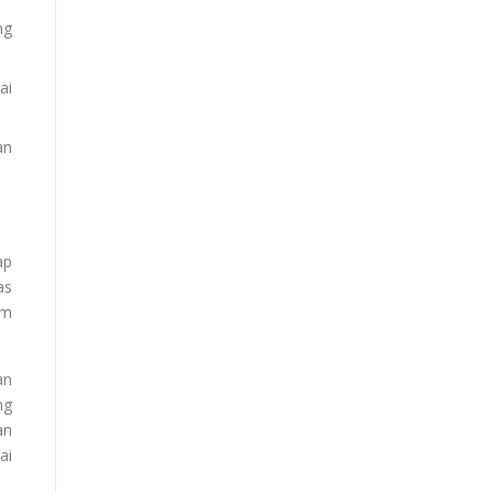
ng
ai
an
ap
as
im
an
ng
an
ai