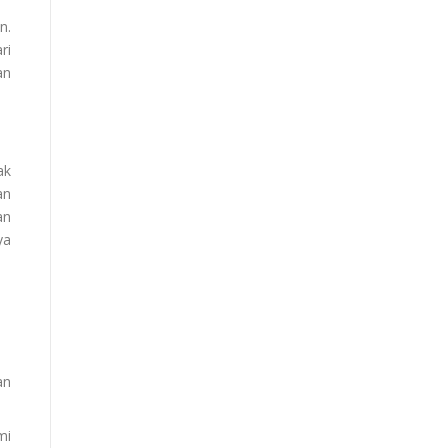
n.
ri
an
ak
an
an
ya
an
mi