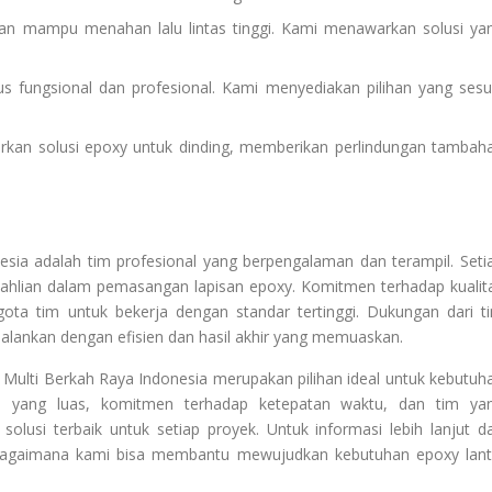
s dan mampu menahan lalu lintas tinggi. Kami menawarkan solusi ya
us fungsional dan profesional. Kami menyediakan pilihan yang sesu
warkan solusi epoxy untuk dinding, memberikan perlindungan tambah
nesia adalah tim profesional yang berpengalaman dan terampil. Seti
 keahlian dalam pemasangan lapisan epoxy. Komitmen terhadap kualit
ta tim untuk bekerja dengan standar tertinggi. Dukungan dari t
jalankan dengan efisien dan hasil akhir yang memuaskan.
Multi Berkah Raya Indonesia merupakan pilihan ideal untuk kebutuh
n yang luas, komitmen terhadap ketepatan waktu, dan tim ya
olusi terbaik untuk setiap proyek. Untuk informasi lebih lanjut d
 bagaimana kami bisa membantu mewujudkan kebutuhan epoxy lant